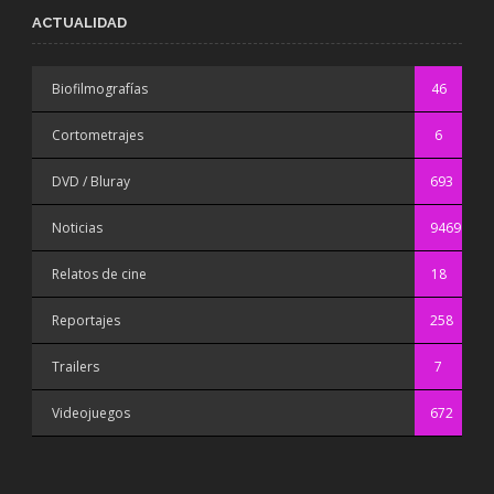
ACTUALIDAD
Biofilmografías
46
Cortometrajes
6
DVD / Bluray
693
Noticias
9469
Relatos de cine
18
Reportajes
258
Trailers
7
Videojuegos
672