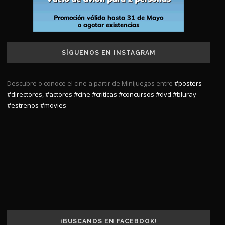
SÍGUENOS EN INSTAGRAM
Descubre o conoce el cine a partir de Minijuegos entre
#posters
#directores
,
#actores
#cine
#criticas
#concursos
#dvd
#bluray
#estrenos
#movies
¡BUSCANOS EN FACEBOOK!