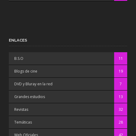
ENLACES
B.S.O
11
Blogs de cine
19
DVD y Bluray en la red
7
Grandes estudios
13
Revistas
32
Temáticas
28
Web Oficiales
42