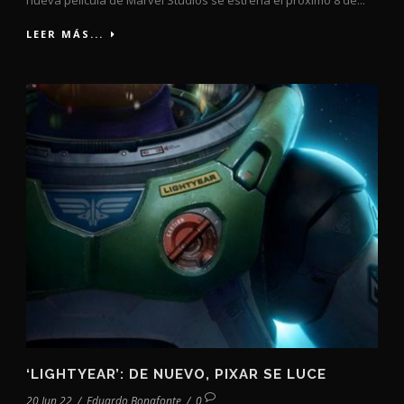
nueva película de Marvel Studios se estrena el próximo 8 de...
LEER MÁS...
‘LIGHTYEAR’: DE NUEVO, PIXAR SE LUCE
20 Jun 22
/
Eduardo Bonafonte
/
0