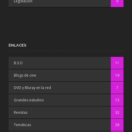
Legislación
9
ENLACES
B.S.O
11
Blogs de cine
19
DVD y Bluray en la red
7
Grandes estudios
13
Revistas
32
Temáticas
28