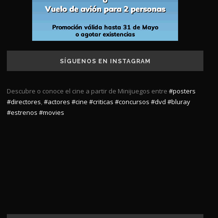
SÍGUENOS EN INSTAGRAM
Descubre o conoce el cine a partir de Minijuegos entre
#posters
#directores
,
#actores
#cine
#criticas
#concursos
#dvd
#bluray
#estrenos
#movies