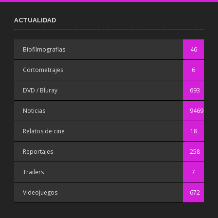
ACTUALIDAD
Biofilmografías
46
Cortometrajes
6
DVD / Bluray
693
Noticias
9469
Relatos de cine
18
Reportajes
258
Trailers
7
Videojuegos
672