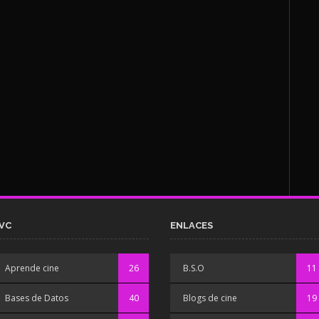
VC
ENLACES
Aprende cine
26
B.S.O
11
Bases de Datos
40
Blogs de cine
19