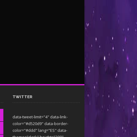
TWITTER
data-tweet-limit="4" data-link-
color="#d520d9" data-border-
color="#ddd" lang="ES" data-
theme="dark"
height="300"