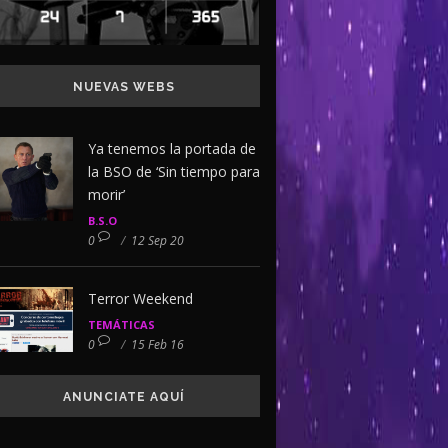
NUEVAS WEBS
Ya tenemos la portada de
la BSO de ‘Sin tiempo para
morir’
B.S.O
0
/
12 Sep 20
Terror Weekend
TEMÁTICAS
0
/
15 Feb 16
ANUNCIATE AQUÍ