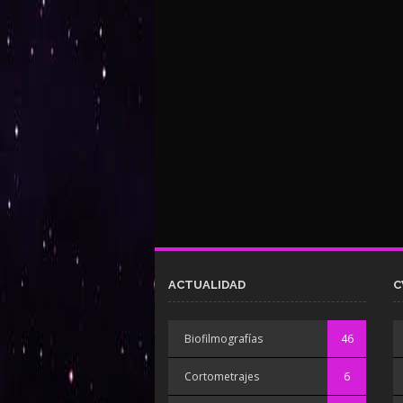
ACTUALIDAD
C
Biofilmografías
46
Cortometrajes
6