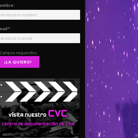
ombre:
mail*:
 Campos requeridos