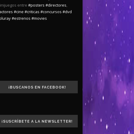
inijuegos entre
#posters
#directores
,
actores
#cine
#criticas
#concursos
#dvd
bluray
#estrenos
#movies
¡BUSCANOS EN FACEBOOK!
¡SUSCRÍBETE A LA NEWSLETTER!