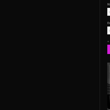
N
E
*