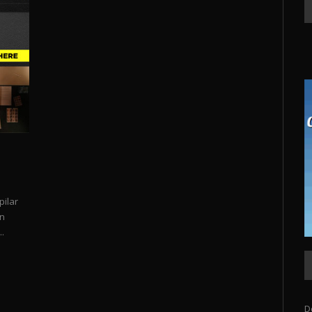
pilar
en
.
D