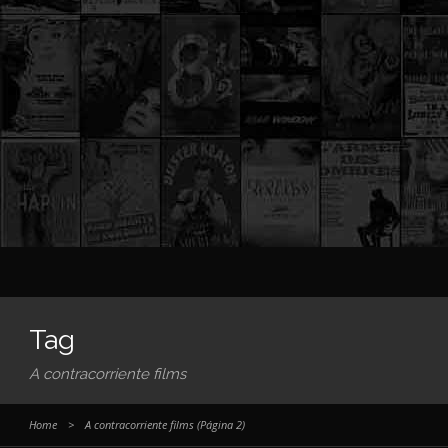
Tag
A contracorriente films
Home
>
A contracorriente films
(Página 2)