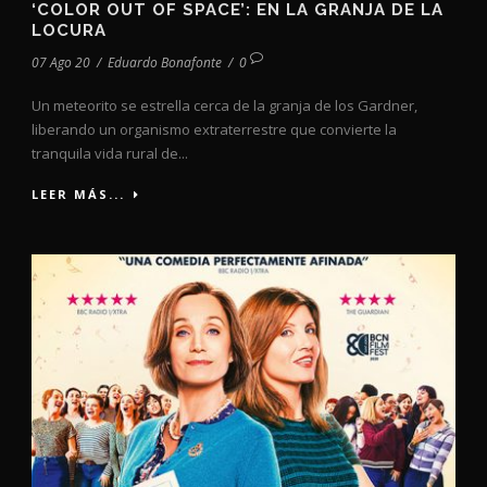
‘COLOR OUT OF SPACE’: EN LA GRANJA DE LA
LOCURA
07 Ago 20
/
Eduardo Bonafonte
/
0
Un meteorito se estrella cerca de la granja de los Gardner,
liberando un organismo extraterrestre que convierte la
tranquila vida rural de...
LEER MÁS...