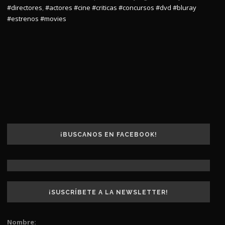
#directores
,
#actores
#cine
#criticas
#concursos
#dvd
#bluray
#estrenos
#movies
¡BUSCANOS EN FACEBOOK!
¡SUSCRÍBETE A LA NEWSLETTER!
Nombre: