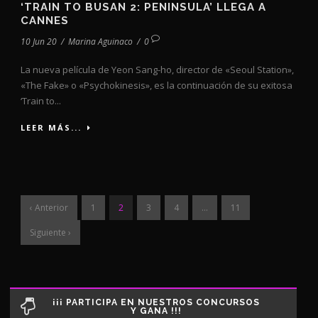
‘TRAIN TO BUSAN 2: PENINSULA’ LLEGA A
CANNES
10 Jun 20
/
Marina Aguinaco
/
0
La nueva película de Yeon Sang-ho, director de «Seoul Station»,
«The Fake» o «Psychokinesis», es la continuación de su exitosa
‘Train to...
LEER MÁS...
‹ Anterior
1
2
3
4
…
11
Siguiente ›
¡¡¡ PARTICIPA EN NUESTROS CONCURSOS
Y GANA !!!