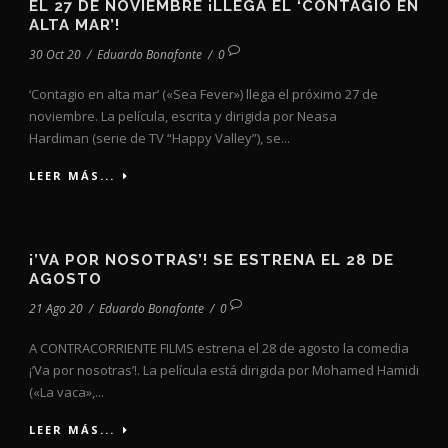
EL 27 DE NOVIEMBRE ¡LLEGA EL ‘CONTAGIO EN
ALTA MAR’!
30 Oct 20
/
Eduardo Bonafonte
/
0
‘Contagio en alta mar’ («Sea Fever») llega el próximo 27 de
noviembre. La película, escrita y dirigida por Neasa
Hardiman (serie de TV “Happy Valley”), se...
LEER MÁS...
¡’VA POR NOSOTRAS’! SE ESTRENA EL 28 DE
AGOSTO
21 Ago 20
/
Eduardo Bonafonte
/
0
A CONTRACORRIENTE FILMS estrena el 28 de agosto la comedia
¡’Va por nosotras’!. La película está dirigida por Mohamed Hamidi
(«La vaca»,...
LEER MÁS...