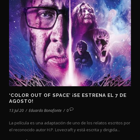
‘COLOR OUT OF SPACE’ ¡SE ESTRENA EL 7 DE
AGOSTO!
13 Jul 20
/
Eduardo Bonafonte
/
0
La película es una adaptación de uno de los relatos escritos por
el reconocido autor H.P. Lovecraft y está escrita y dirigida...