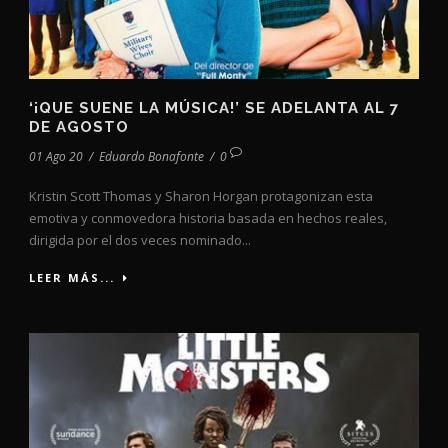
‘¡QUE SUENE LA MÚSICA!’ SE ADELANTA AL 7
DE AGOSTO
01 Ago 20
/
Eduardo Bonafonte
/
0
Kristin Scott Thomas y Sharon Horgan protagonizan esta
emotiva y conmovedora historia basada en hechos reales,
dirigida por el dos veces nominado...
LEER MÁS...