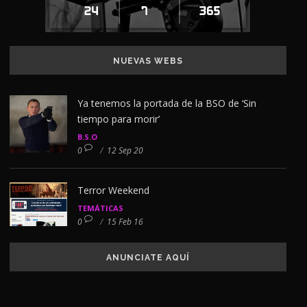
NUEVAS WEBS
Ya tenemos la portada de la BSO de ‘Sin
tiempo para morir’
B.S.O
0
/
12 Sep 20
Terror Weekend
TEMÁTICAS
0
/
15 Feb 16
ANUNCIATE AQUÍ