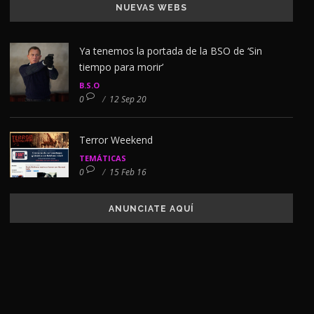
NUEVAS WEBS
Ya tenemos la portada de la BSO de ‘Sin
tiempo para morir’
B.S.O
0
/
12 Sep 20
Terror Weekend
TEMÁTICAS
0
/
15 Feb 16
ANUNCIATE AQUÍ