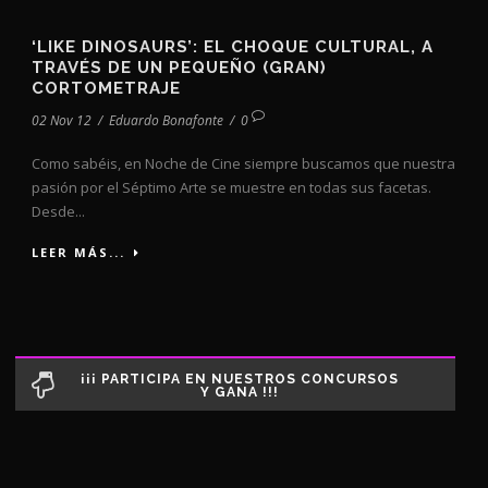
‘LIKE DINOSAURS’: EL CHOQUE CULTURAL, A
TRAVÉS DE UN PEQUEÑO (GRAN)
CORTOMETRAJE
02 Nov 12
/
Eduardo Bonafonte
/
0
Como sabéis, en Noche de Cine siempre buscamos que nuestra
pasión por el Séptimo Arte se muestre en todas sus facetas.
Desde...
LEER MÁS...
¡¡¡ PARTICIPA EN NUESTROS CONCURSOS
Y GANA !!!