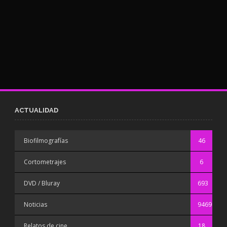
ACTUALIDAD
Biofilmografías
46
Cortometrajes
6
DVD / Bluray
693
Noticias
9469
Relatos de cine
18