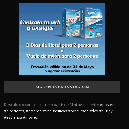
SÍGUENOS EN INSTAGRAM
Descubre o conoce el cine a partir de Minijuegos entre
#posters
#directores
,
#actores
#cine
#criticas
#concursos
#dvd
#bluray
#estrenos
#movies