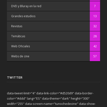
DVD y Bluray en la red
7
Grandes estudios
13
Revistas
32
Temáticas
28
Web Oficiales
42
Webs de cine
57
TWITTER
data-tweet-limit="4" data-link-color="#d520d9" data-border-
color="#ddd" lang="ES" data-theme="dark"
height="300"
width="255" data-screen-name="tunochedecine" data-show-