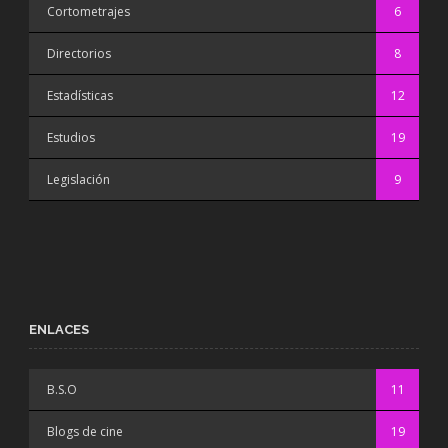
Cortometrajes
6
Directorios
8
Estadísticas
12
Estudios
19
Legislación
9
ENLACES
B.S.O
11
Blogs de cine
19