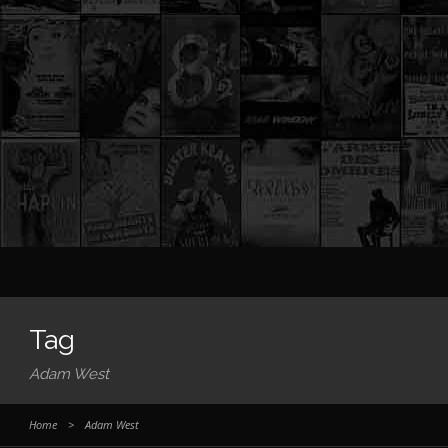
Tag
Adam West
Home
>
Adam West