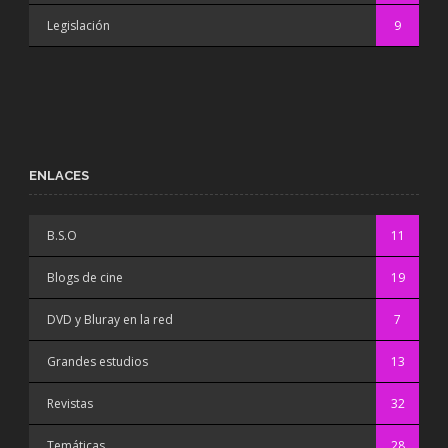
Legislación
9
ENLACES
B.S.O
11
Blogs de cine
19
DVD y Bluray en la red
7
Grandes estudios
13
Revistas
32
Temáticas
28