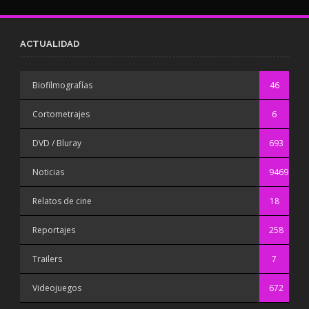
ACTUALIDAD
Biofilmografías
46
Cortometrajes
6
DVD / Bluray
693
Noticias
9469
Relatos de cine
18
Reportajes
258
Trailers
7
Videojuegos
672