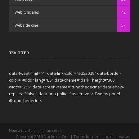
Web Oficiales
42
Webs de cine
57
TWITTER
data-tweet-limit="4" data-link-color="#d520d9" data-border-
color="#ddd" lang="ES" data-theme="dark"
height="300"
width="255" data-screen-name="tunochedecine" data-show-
replies="false" data-aria-polite="assertive"> Tweets por el
@tunochedecine.
Nunca tuviste el cine tan cerca
Copyright 2016 Noche de Cine | Todos los derechos reservados