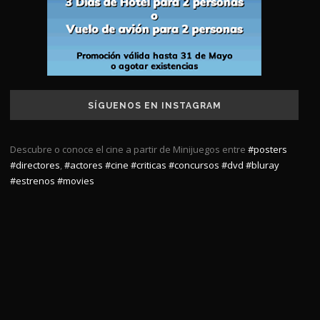
SÍGUENOS EN INSTAGRAM
Descubre o conoce el cine a partir de Minijuegos entre
#posters
#directores
,
#actores
#cine
#criticas
#concursos
#dvd
#bluray
#estrenos
#movies