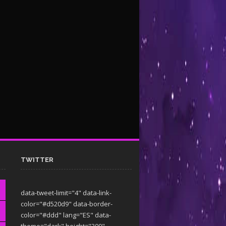
TWITTER
data-tweet-limit="4" data-link-
color="#d520d9" data-border-
color="#ddd" lang="ES" data-
theme="dark"
height="300"