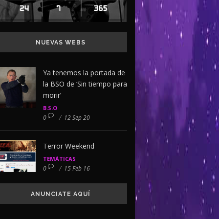
NUEVAS WEBS
Ya tenemos la portada de
la BSO de ‘Sin tiempo para
morir’
B.S.O
0
/
12 Sep 20
Terror Weekend
TEMÁTICAS
0
/
15 Feb 16
ANUNCIATE AQUÍ