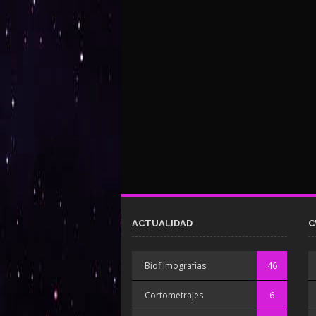
ACTUALIDAD
C
Biofilmografías
46
Cortometrajes
6