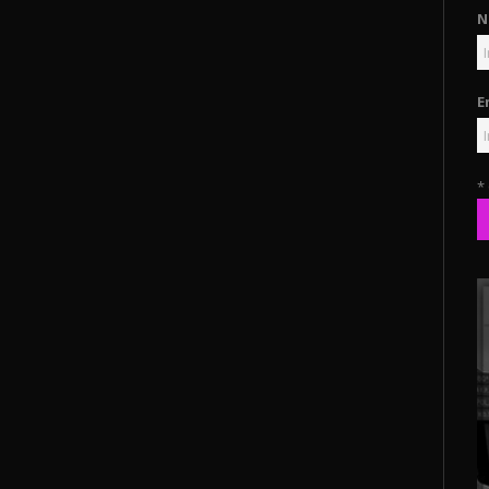
N
E
*