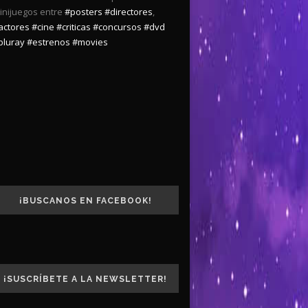
inijuegos entre
#posters
#directores
,
actores
#cine
#criticas
#concursos
#dvd
bluray
#estrenos
#movies
¡BUSCANOS EN FACEBOOK!
¡SUSCRÍBETE A LA NEWSLETTER!