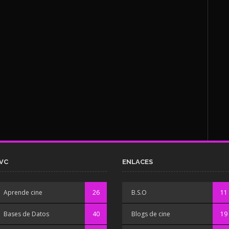
VC
ENLACES
Aprende cine
26
B.S.O
11
Bases de Datos
40
Blogs de cine
19