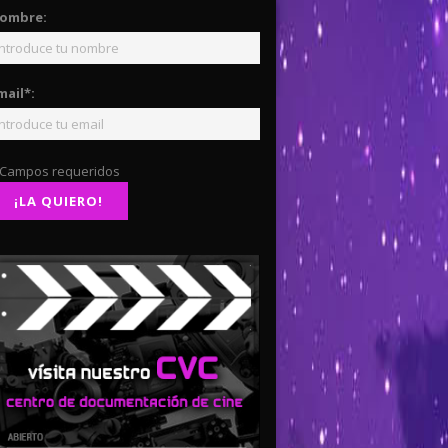
ombre:
mail*:
 Campos requeridos