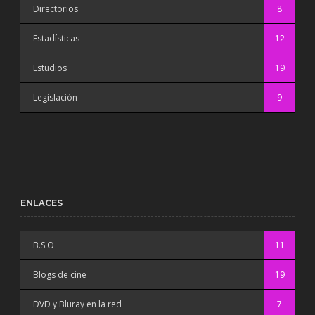
Directorios
8
Estadísticas
12
Estudios
19
Legislación
9
ENLACES
B.S.O
11
Blogs de cine
19
DVD y Bluray en la red
7