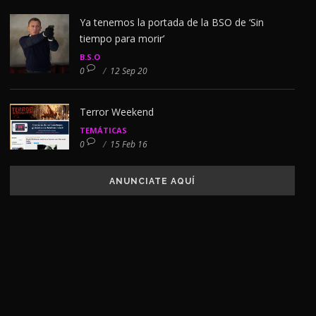
Ya tenemos la portada de la BSO de ‘Sin
tiempo para morir’
B.S.O
0
/
12 Sep 20
Terror Weekend
TEMÁTICAS
0
/
15 Feb 16
ANUNCIATE AQUÍ