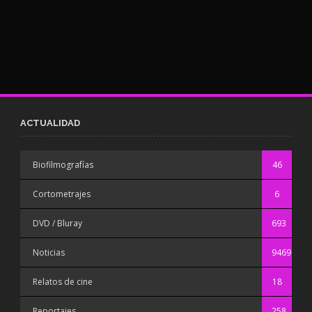
ACTUALIDAD
Biofilmografías
46
Cortometrajes
6
DVD / Bluray
693
Noticias
9469
Relatos de cine
18
Reportajes
258