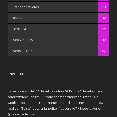
Grandes estudios
13
Revistas
32
Temáticas
28
Web Oficiales
42
Webs de cine
57
TWITTER
data-tweet-limit="4" data-link-color="#d520d9" data-border-
color="#ddd" lang="ES" data-theme="dark"
height="300"
width="255" data-screen-name="tunochedecine" data-show-
replies="false" data-aria-polite="assertive"> Tweets por el
@tunochedecine.