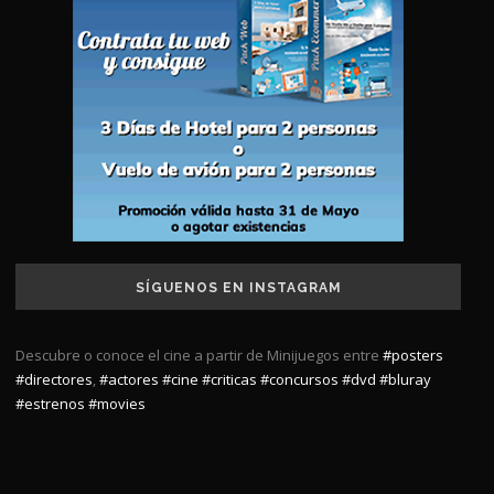
SÍGUENOS EN INSTAGRAM
Descubre o conoce el cine a partir de Minijuegos entre
#posters
#directores
,
#actores
#cine
#criticas
#concursos
#dvd
#bluray
#estrenos
#movies