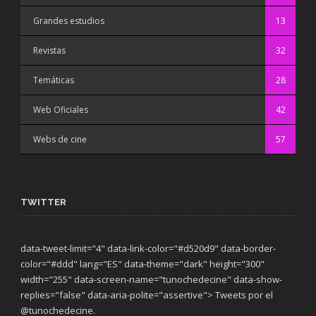
Grandes estudios
13
Revistas
32
Temáticas
28
Web Oficiales
42
Webs de cine
57
TWITTER
data-tweet-limit="4" data-link-color="#d520d9" data-border-
color="#ddd" lang="ES" data-theme="dark"
height="300"
width="255" data-screen-name="tunochedecine" data-show-
replies="false" data-aria-polite="assertive"> Tweets por el
@tunochedecine.