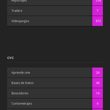
Reportajes
258
Trailers
7
Videojuegos
672
CVC
Aprende cine
26
Bases de Datos
40
Buscadores
16
Cortometrajes
6