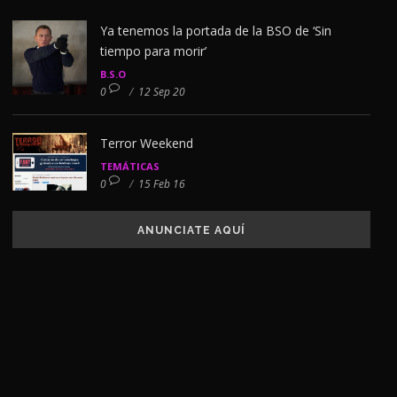
Ya tenemos la portada de la BSO de ‘Sin
tiempo para morir’
B.S.O
0
/
12 Sep 20
Terror Weekend
TEMÁTICAS
0
/
15 Feb 16
ANUNCIATE AQUÍ