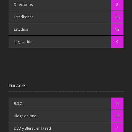
Directorios
8
Estadísticas
12
Estudios
19
Legislación
9
ENLACES
B.S.O
11
Blogs de cine
19
DVD y Bluray en la red
7