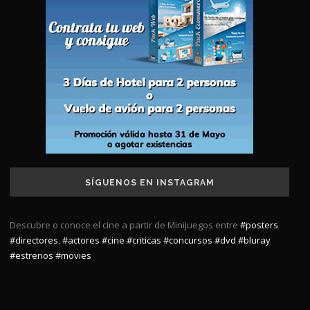
SÍGUENOS EN INSTAGRAM
Descubre o conoce el cine a partir de Minijuegos entre
#posters
#directores
,
#actores
#cine
#criticas
#concursos
#dvd
#bluray
#estrenos
#movies