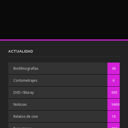
ACTUALIDAD
Biofilmografías
46
Cortometrajes
6
DVD / Bluray
693
Noticias
9469
Relatos de cine
18