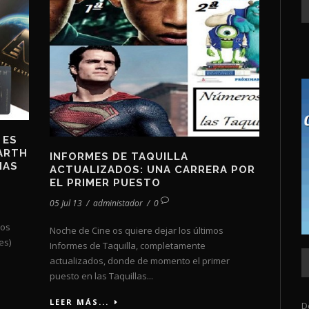
 ES
ARTH
INFORMES DE TAQUILLA
MAS
ACTUALIZADOS: UNA CARRERA POR
EL PRIMER PUESTO
05 Jul 13
/
administador
/
0
nos
Noche de Cine os quiere dejar los últimos
es)
Informes de Taquilla, completamente
actualizados, donde de momento el primer
puesto en las Taquillas...
LEER MÁS...
D