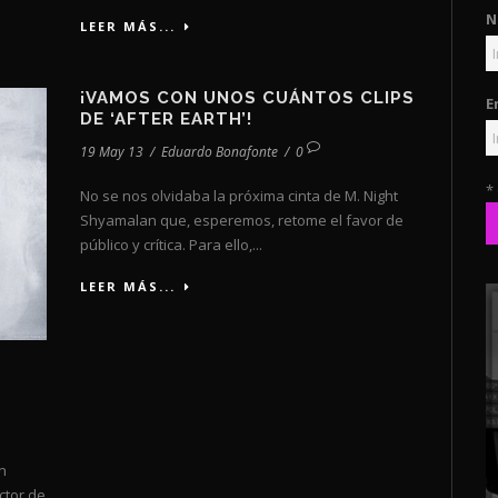
N
LEER MÁS...
¡VAMOS CON UNOS CUÁNTOS CLIPS
E
DE ‘AFTER EARTH’!
19 May 13
/
Eduardo Bonafonte
/
0
*
No se nos olvidaba la próxima cinta de M. Night
Shyamalan que, esperemos, retome el favor de
público y crítica. Para ello,...
LEER MÁS...
n
ector de