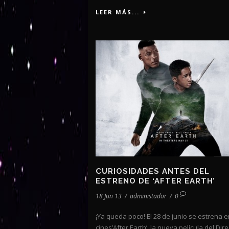
LEER MÁS...
CURIOSIDADES ANTES DEL
ESTRENO DE ‘AFTER EARTH’
18 Jun 13
/
administador
/
0
¡Ya queda poco! El 28 de junio se estrena e
cines’After Earth’, la nueva película del Dir