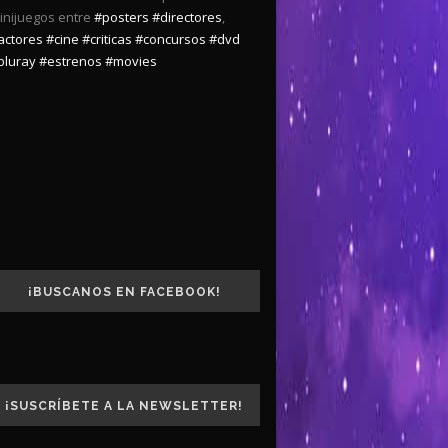
inijuegos entre
#posters
#directores
,
actores
#cine
#criticas
#concursos
#dvd
bluray
#estrenos
#movies
¡BUSCANOS EN FACEBOOK!
¡SUSCRÍBETE A LA NEWSLETTER!