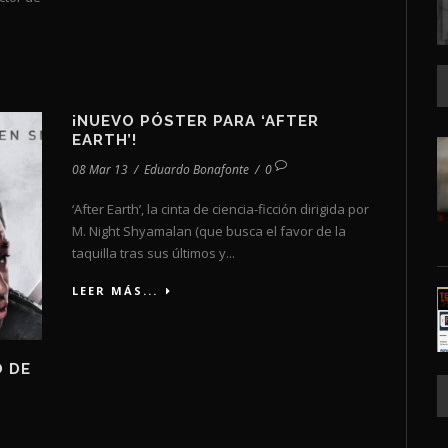
¡NUEVO PÓSTER PARA ‘AFTER
EARTH’!
08 Mar 13
/
Eduardo Bonafonte
/
0
‘After Earth’, la cinta de ciencia-ficción dirigida por
M. Night Shyamalan (que busca el favor de la
taquilla tras sus últimos y...
LEER MÁS...
O DE