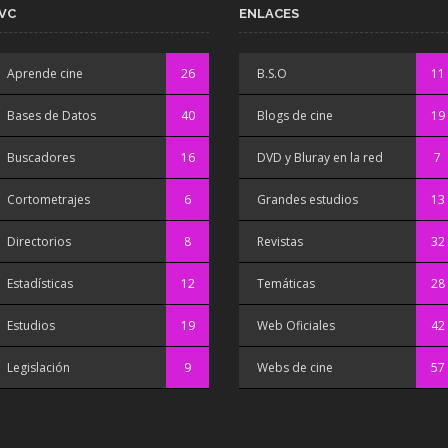
VC
ENLACES
Aprende cine
26
B.S.O
11
Bases de Datos
40
Blogs de cine
19
Buscadores
16
DVD y Bluray en la red
7
Cortometrajes
6
Grandes estudios
13
Directorios
8
Revistas
32
Estadísticas
12
Temáticas
28
Estudios
19
Web Oficiales
42
Legislación
9
Webs de cine
57