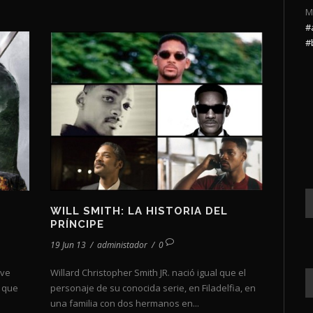
M
#
#
WILL SMITH: LA HISTORIA DEL
PRÍNCIPE
19 Jun 13
/
administador
/
0
ave
Willard Christopher Smith JR. nació igual que el
a que
personaje de su conocida serie, en Filadelfia, en
una familia con dos hermanos en...