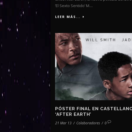
‘El Sexto Sentido’ M....
LEER MÁS...
PÓSTER FINAL EN CASTELLAN
‘AFTER EARTH’
21 Mar 13
/
Colaboradores
/
0