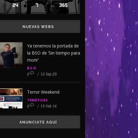
NUEVAS WEBS
Ya tenemos la portada de
la BSO de ‘Sin tiempo para
morir’
B.S.O
0
/
12 Sep 20
Terror Weekend
TEMÁTICAS
0
/
15 Feb 16
ANUNCIATE AQUÍ