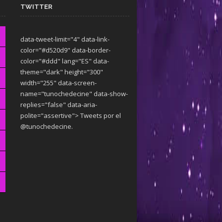
TWITTER
data-tweet-limit="4" data-link-
color="#d520d9" data-border-
color="#ddd" lang="ES" data-
theme="dark"
height="300"
width="255" data-screen-
name="tunochedecine" data-show-
replies="false" data-aria-
polite="assertive"> Tweets por el
@tunochedecine.