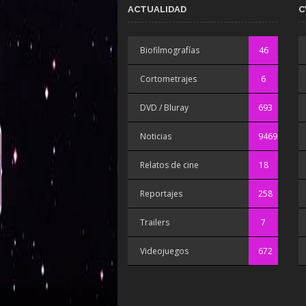
ACTUALIDAD
C
Biofilmografías
46
Cortometrajes
6
DVD / Bluray
693
Noticias
9469
Relatos de cine
18
Reportajes
258
Trailers
7
Videojuegos
672