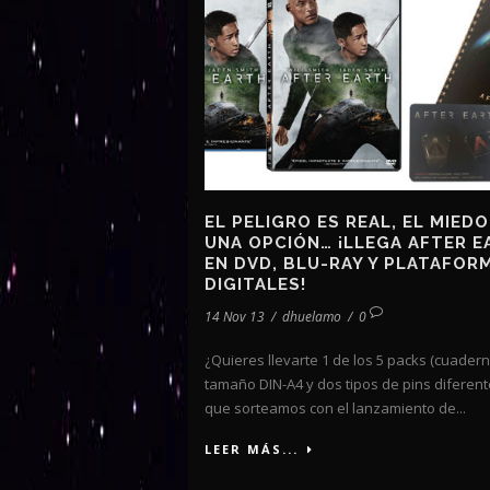
EL PELIGRO ES REAL, EL MIEDO
UNA OPCIÓN… ¡LLEGA AFTER E
EN DVD, BLU-RAY Y PLATAFOR
DIGITALES!
14 Nov 13
/
dhuelamo
/
0
¿Quieres llevarte 1 de los 5 packs (cuader
tamaño DIN-A4 y dos tipos de pins diferent
que sorteamos con el lanzamiento de...
LEER MÁS...