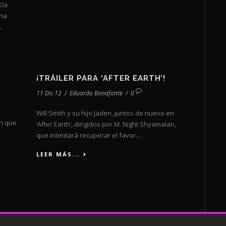
cía
una
.
¡TRÁILER PARA ‘AFTER EARTH’!
11 Dic 12
/
Eduardo Bonafonte
/
0
Will Smith y su hijo Jaden, juntos de nuevo en
ón que
‘After Earth’, dirigidos por M. Night Shyamalan,
que intentará recuperar el favor...
LEER MÁS...