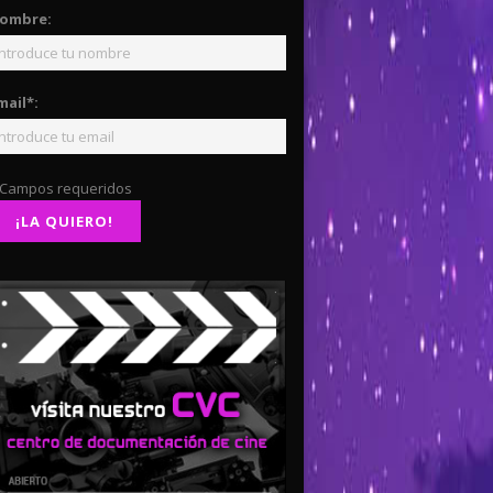
ombre:
mail*:
 Campos requeridos