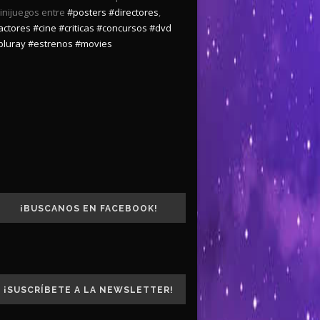
inijuegos entre
#posters
#directores
,
actores
#cine
#criticas
#concursos
#dvd
bluray
#estrenos
#movies
¡BUSCANOS EN FACEBOOK!
¡SUSCRÍBETE A LA NEWSLETTER!