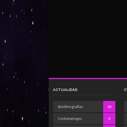
ACTUALIDAD
C
Biofilmografías
46
Cortometrajes
6