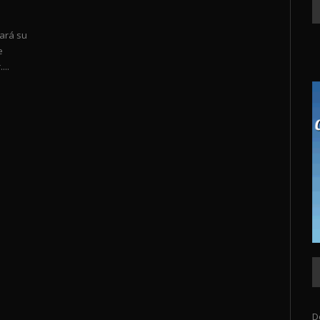
tará su
e
...
D