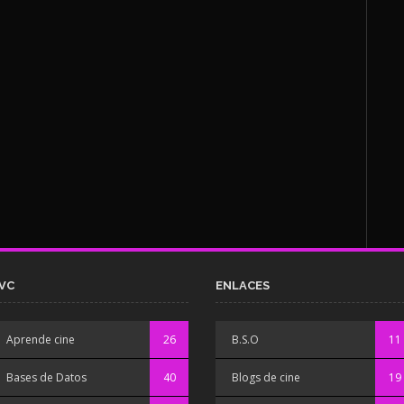
VC
ENLACES
Aprende cine
26
B.S.O
11
Bases de Datos
40
Blogs de cine
19