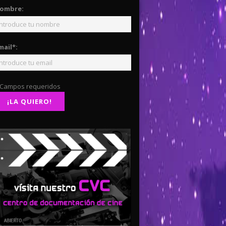
ombre:
mail*:
 Campos requeridos