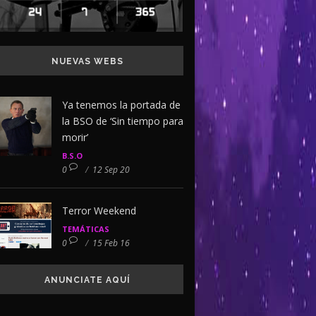
NUEVAS WEBS
Ya tenemos la portada de
la BSO de ‘Sin tiempo para
morir’
B.S.O
0
/
12 Sep 20
Terror Weekend
TEMÁTICAS
0
/
15 Feb 16
ANUNCIATE AQUÍ