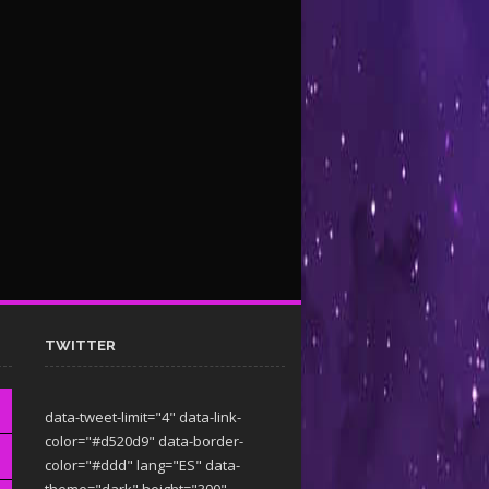
TWITTER
data-tweet-limit="4" data-link-
color="#d520d9" data-border-
color="#ddd" lang="ES" data-
theme="dark"
height="300"