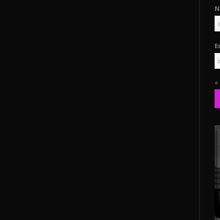
N
E
*