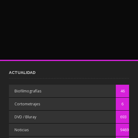
ACTUALIDAD
Biofilmografías
46
Cortometrajes
6
DVD / Bluray
693
Noticias
9469