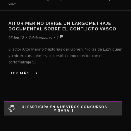
vasco
AITOR MERINO DIRIGE UN LARGOMETRAJE
DOCUMENTAL SOBRE EL CONFLICTO VASCO
07 Sep 12
/
Colaboradores
/
1
El actor Aitor Merino (‘Historias del Kronen’, ‘Horas de Luz’), quien
ya hiciera una primera incursión como director con el
cortometraje ‘El...
LEER MÁS...
¡¡¡ PARTICIPA EN NUESTROS CONCURSOS
Y GANA !!!