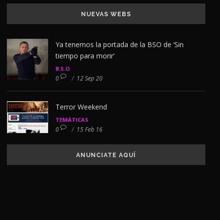
NUEVAS WEBS
Ya tenemos la portada de la BSO de ‘Sin
tiempo para morir’
B.S.O
0
/
12 Sep 20
Terror Weekend
TEMÁTICAS
0
/
15 Feb 16
ANUNCIATE AQUÍ