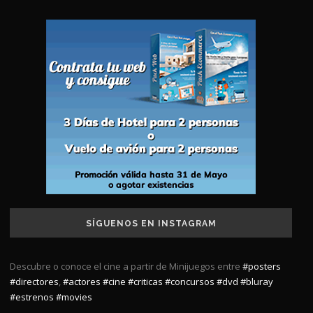
SÍGUENOS EN INSTAGRAM
Descubre o conoce el cine a partir de Minijuegos entre
#posters
#directores
,
#actores
#cine
#criticas
#concursos
#dvd
#bluray
#estrenos
#movies