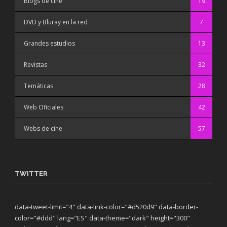
Blogs de cine
19
DVD y Bluray en la red
7
Grandes estudios
13
Revistas
32
Temáticas
28
Web Oficiales
42
Webs de cine
57
TWITTER
data-tweet-limit="4" data-link-color="#d520d9" data-border-
color="#ddd" lang="ES" data-theme="dark"
height="300"