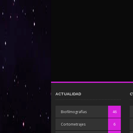
ACTUALIDAD
C
Biofilmografías
46
Cortometrajes
6