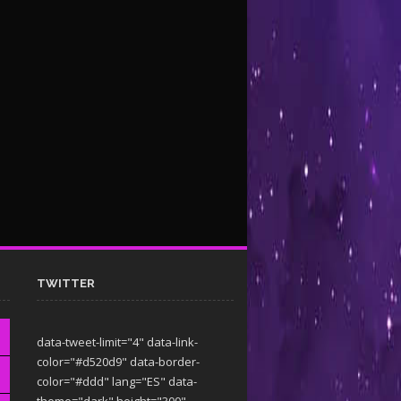
TWITTER
data-tweet-limit="4" data-link-
color="#d520d9" data-border-
color="#ddd" lang="ES" data-
theme="dark"
height="300"