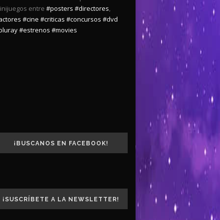
inijuegos entre
#posters
#directores
,
actores
#cine
#criticas
#concursos
#dvd
bluray
#estrenos
#movies
¡BUSCANOS EN FACEBOOK!
¡SUSCRÍBETE A LA NEWSLETTER!