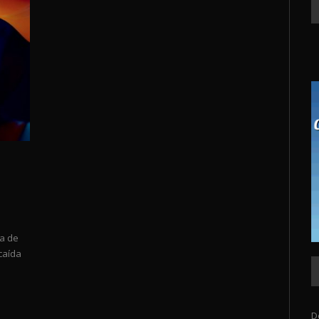
a de
caída
D