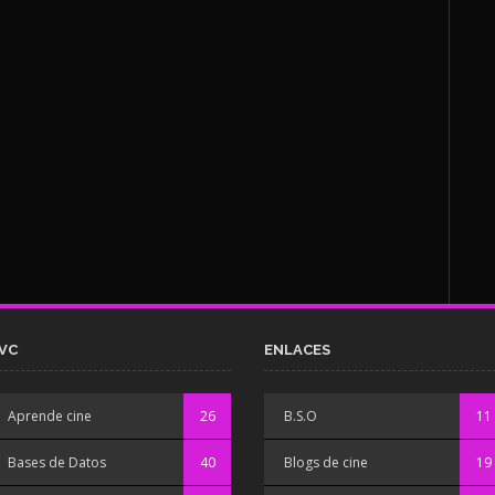
VC
ENLACES
Aprende cine
26
B.S.O
11
Bases de Datos
40
Blogs de cine
19