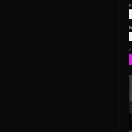
N
E
*