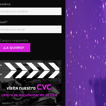
ombre:
mail*:
 Campos requeridos