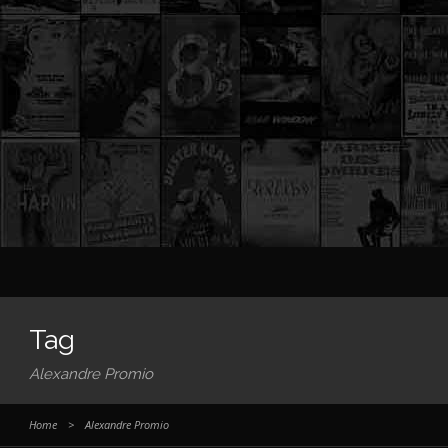
Tag
Alexandre Promio
Home
>
Alexandre Promio