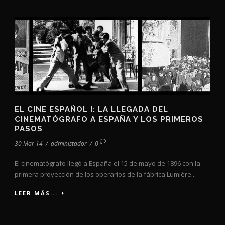
EL CINE ESPAÑOL I: LA LLEGADA DEL
CINEMATÓGRAFO A ESPAÑA Y LOS PRIMEROS
PASOS
30 Mar 14
/
administador
/
0
El cinematógrafo llegó a España el 15 de mayo de 1896 con la
primera proyección de los operarios de la fábrica Lumière...
LEER MÁS...