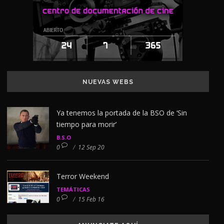
NUEVAS WEBS
Ya tenemos la portada de la BSO de ‘Sin
tiempo para morir’
B.S.O
0
/
12 Sep 20
Terror Weekend
TEMÁTICAS
0
/
15 Feb 16