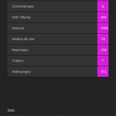
Cortometrajes
6
DVD / Bluray
693
Noticias
9469
Relatos de cine
18
Reportajes
258
Trailers
7
Videojuegos
672
CVC