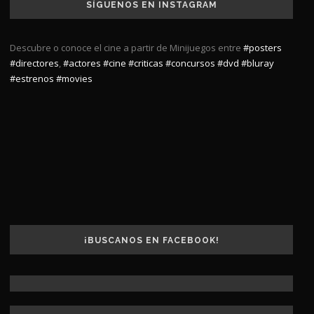
SÍGUENOS EN INSTAGRAM
Descubre o conoce el cine a partir de Minijuegos entre
#posters
#directores
,
#actores
#cine
#criticas
#concursos
#dvd
#bluray
#estrenos
#movies
¡BUSCANOS EN FACEBOOK!