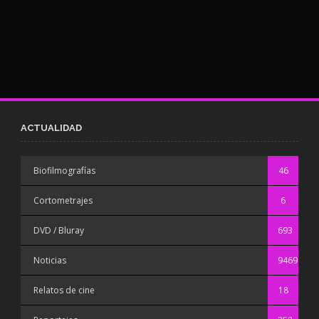
ACTUALIDAD
Biofilmografías
46
Cortometrajes
6
DVD / Bluray
693
Noticias
9469
Relatos de cine
18