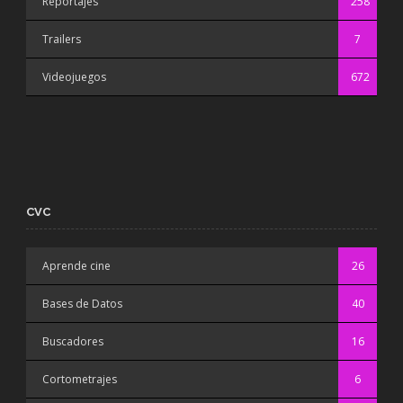
Reportajes
258
Trailers
7
Videojuegos
672
CVC
Aprende cine
26
Bases de Datos
40
Buscadores
16
Cortometrajes
6