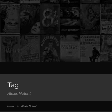
Tag
Alexis Nolent
Home
>
Alexis Nolent