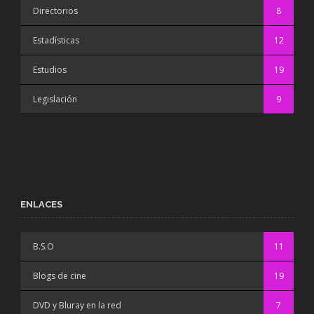
Directorios
8
Estadísticas
12
Estudios
19
Legislación
9
ENLACES
B.S.O
11
Blogs de cine
19
DVD y Bluray en la red
7