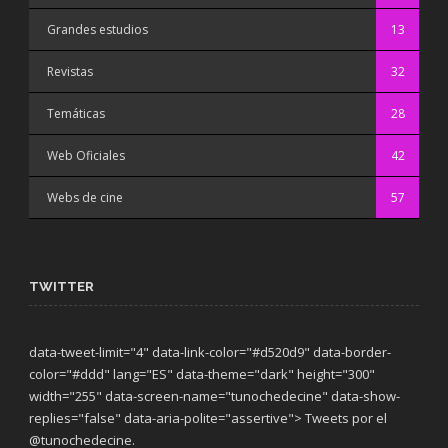
Grandes estudios
13
Revistas
32
Temáticas
28
Web Oficiales
42
Webs de cine
57
TWITTER
data-tweet-limit="4" data-link-color="#d520d9" data-border-
color="#ddd" lang="ES" data-theme="dark"
height="300"
width="255" data-screen-name="tunochedecine" data-show-
replies="false" data-aria-polite="assertive"> Tweets por el
@tunochedecine.