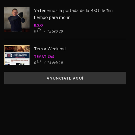
Ya tenemos la portada de la BSO de ‘Sin
tiempo para morir’
B.S.O
0
/
12 Sep 20
Terror Weekend
TEMÁTICAS
0
/
15 Feb 16
ANUNCIATE AQUÍ