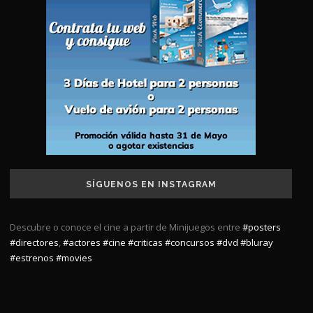
SÍGUENOS EN INSTAGRAM
Descubre o conoce el cine a partir de Minijuegos entre
#posters
#directores
,
#actores
#cine
#criticas
#concursos
#dvd
#bluray
#estrenos
#movies