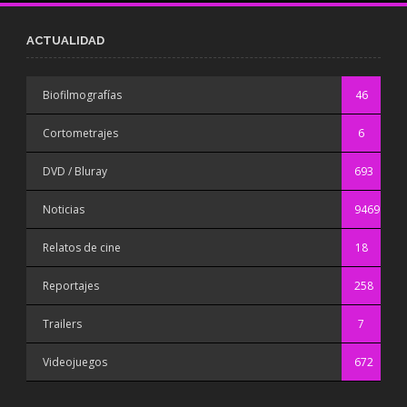
ACTUALIDAD
Biofilmografías
46
Cortometrajes
6
DVD / Bluray
693
Noticias
9469
Relatos de cine
18
Reportajes
258
Trailers
7
Videojuegos
672