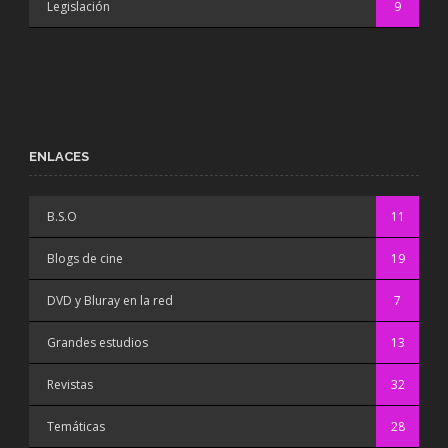
Legislación
9
ENLACES
B.S.O
11
Blogs de cine
19
DVD y Bluray en la red
7
Grandes estudios
13
Revistas
32
Temáticas
28