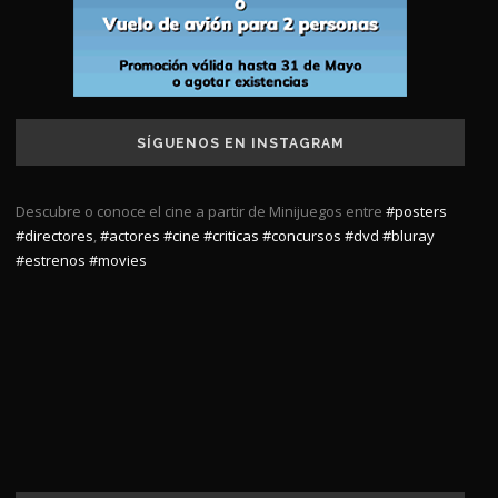
SÍGUENOS EN INSTAGRAM
Descubre o conoce el cine a partir de Minijuegos entre
#posters
#directores
,
#actores
#cine
#criticas
#concursos
#dvd
#bluray
#estrenos
#movies