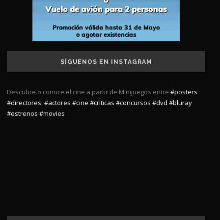
SÍGUENOS EN INSTAGRAM
Descubre o conoce el cine a partir de Minijuegos entre
#posters
#directores
,
#actores
#cine
#criticas
#concursos
#dvd
#bluray
#estrenos
#movies