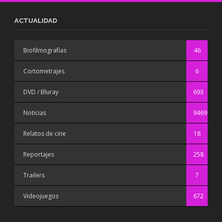
ACTUALIDAD
Biofilmografías
46
Cortometrajes
6
DVD / Bluray
693
Noticias
9469
Relatos de cine
18
Reportajes
258
Trailers
7
Videojuegos
672