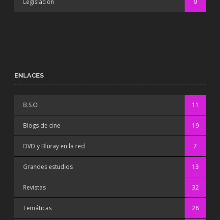
Legislación
9
ENLACES
B.S.O
11
Blogs de cine
19
DVD y Bluray en la red
7
Grandes estudios
13
Revistas
32
Temáticas
28