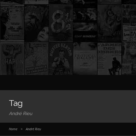
Tag
André Rieu
Home
>
André Rieu