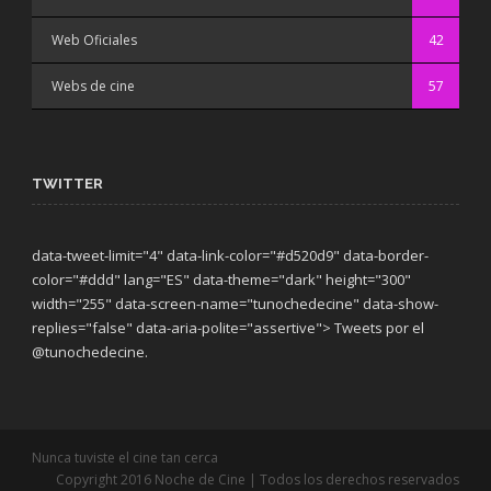
Web Oficiales
42
Webs de cine
57
TWITTER
data-tweet-limit="4" data-link-color="#d520d9" data-border-
color="#ddd" lang="ES" data-theme="dark"
height="300"
width="255" data-screen-name="tunochedecine" data-show-
replies="false" data-aria-polite="assertive"> Tweets por el
@tunochedecine.
Nunca tuviste el cine tan cerca
Copyright 2016 Noche de Cine | Todos los derechos reservados