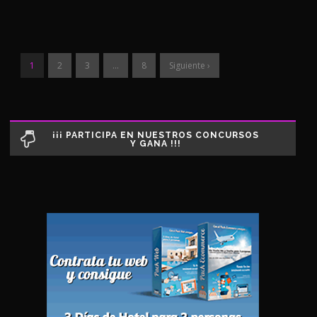
1
2
3
…
8
Siguiente ›
¡¡¡ PARTICIPA EN NUESTROS CONCURSOS
Y GANA !!!