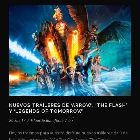
NUEVOS TRÁILERES DE ‘ARROW’, ‘THE FLASH’
Y ‘LEGENDS OF TOMORROW’
26 Ene 17
/
Eduardo Bonafonte
/
0
Hoy os traemos para vuestro disfrute nuevos tráileres de 3 de
las series estrella de DC y The Cw: ‘Arrow’, ‘The Flash’...