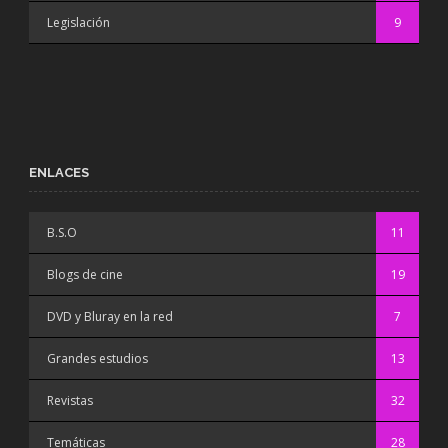
Legislación
9
ENLACES
B.S.O
11
Blogs de cine
19
DVD y Bluray en la red
7
Grandes estudios
13
Revistas
32
Temáticas
28