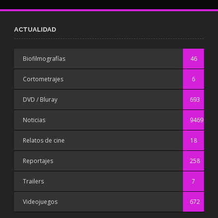
ACTUALIDAD
Biofilmografías
46
Cortometrajes
6
DVD / Bluray
693
Noticias
9469
Relatos de cine
18
Reportajes
258
Trailers
7
Videojuegos
672