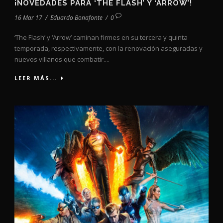
¡NOVEDADES PARA ‘THE FLASH’ Y ‘ARROW’!
16 Mar 17
/
Eduardo Bonafonte
/
0
‘The Flash’ y ‘Arrow’ caminan firmes en su tercera y quinta
temporada, respectivamente, con la renovación aseguradas y
nuevos villanos que combatir....
LEER MÁS...