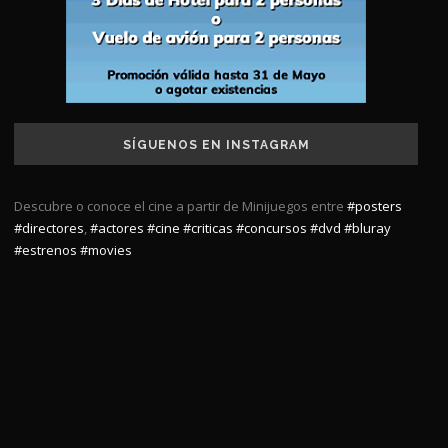
SÍGUENOS EN INSTAGRAM
Descubre o conoce el cine a partir de Minijuegos entre
#posters
#directores
,
#actores
#cine
#criticas
#concursos
#dvd
#bluray
#estrenos
#movies