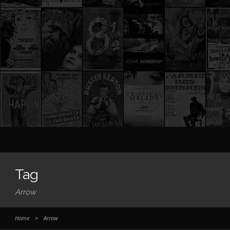
Tag
Arrow
Home
>
Arrow