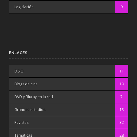
Legislación
9
ENLACES
B.S.O
11
Blogs de cine
19
DVD y Bluray en la red
7
Grandes estudios
13
Revistas
32
Temáticas
28