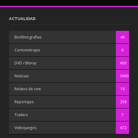
ACTUALIDAD
Biofilmografías
46
Cortometrajes
6
DVD / Bluray
693
Noticias
9469
Relatos de cine
18
Reportajes
258
Trailers
7
Videojuegos
672