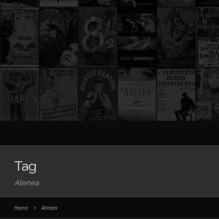
Tag
Atenea
Home
>
Atenea