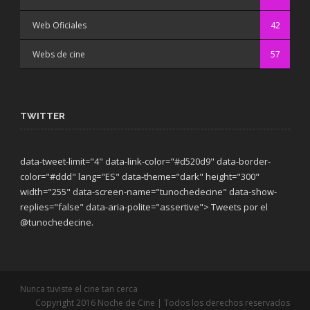
Web Oficiales
42
Webs de cine
57
TWITTER
data-tweet-limit="4" data-link-color="#d520d9" data-border-
color="#ddd" lang="ES" data-theme="dark"
height="300"
width="255" data-screen-name="tunochedecine" data-show-
replies="false" data-aria-polite="assertive"> Tweets por el
@tunochedecine.
Nunca tuviste el cine tan cerca
Copyright 2016 Noche de Cine | Todos los derechos reservados