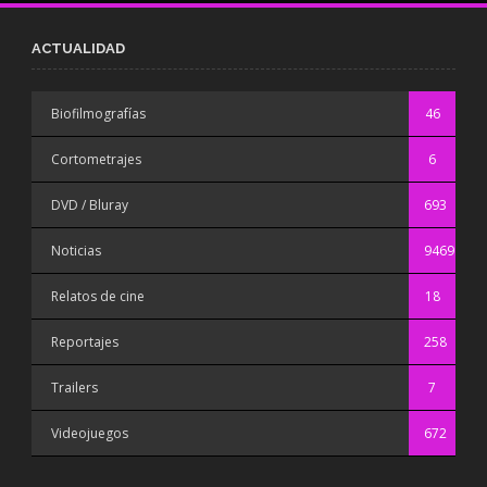
ACTUALIDAD
Biofilmografías
46
Cortometrajes
6
DVD / Bluray
693
Noticias
9469
Relatos de cine
18
Reportajes
258
Trailers
7
Videojuegos
672