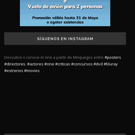
SÍGUENOS EN INSTAGRAM
Descubre o conoce el cine a partir de Minijuegos entre
#posters
#directores
,
#actores
#cine
#criticas
#concursos
#dvd
#bluray
#estrenos
#movies