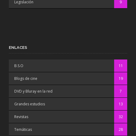
Legislación
9
ENLACES
B.S.O
11
Blogs de cine
19
DVD y Bluray en la red
7
Grandes estudios
13
Revistas
32
Temáticas
28