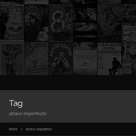
Tag
atraco imperfecto
Home
>
atraco imperfecto