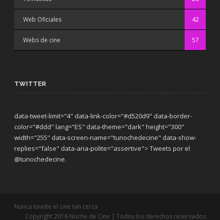
Web Oficiales
42
Webs de cine
57
TWITTER
data-tweet-limit="4" data-link-color="#d520d9" data-border-
color="#ddd" lang="ES" data-theme="dark"
height="300"
width="255" data-screen-name="tunochedecine" data-show-
replies="false" data-aria-polite="assertive"> Tweets por el
@tunochedecine.
Nunca tuviste el cine tan cerca
Copyright 2016 Noche de Cine | Todos los derechos reservados