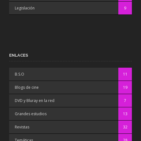
Legislación
9
ENLACES
B.S.O
11
Blogs de cine
19
DVD y Bluray en la red
7
Grandes estudios
13
Revistas
32
Temáticas
28