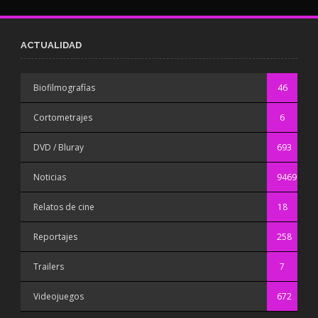
ACTUALIDAD
Biofilmografías
46
Cortometrajes
6
DVD / Bluray
693
Noticias
9469
Relatos de cine
18
Reportajes
258
Trailers
7
Videojuegos
672