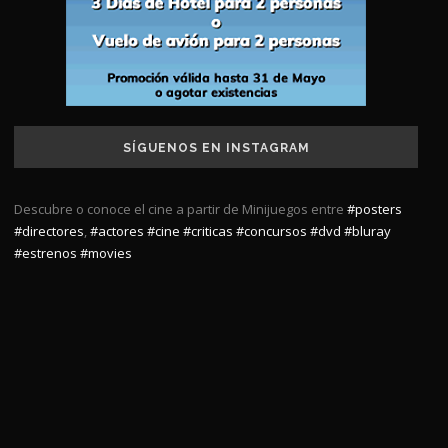
SÍGUENOS EN INSTAGRAM
Descubre o conoce el cine a partir de Minijuegos entre
#posters
#directores
,
#actores
#cine
#criticas
#concursos
#dvd
#bluray
#estrenos
#movies