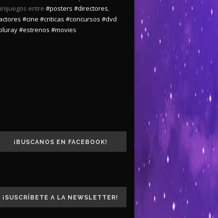
inijuegos entre
#posters
#directores
,
actores
#cine
#criticas
#concursos
#dvd
bluray
#estrenos
#movies
¡BUSCANOS EN FACEBOOK!
¡SUSCRÍBETE A LA NEWSLETTER!