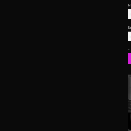
N
E
*