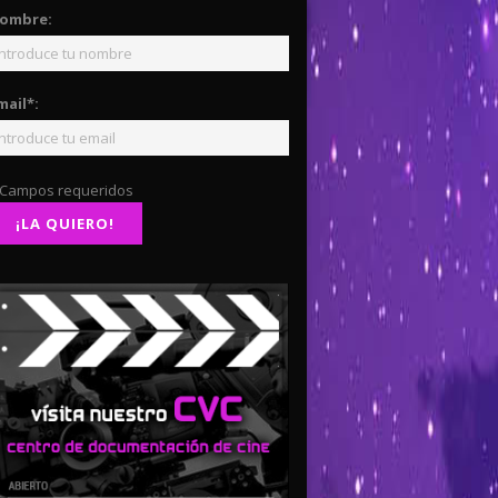
ombre:
mail*:
 Campos requeridos