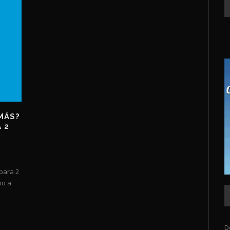
 MÁS?
 2
para 2
no a
D