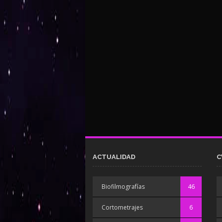
ACTUALIDAD
C
Biofilmografías
46
Cortometrajes
6