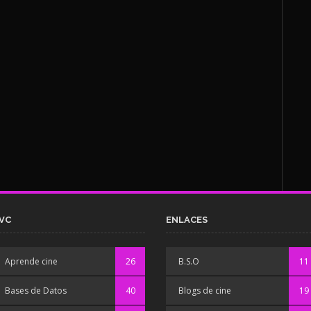
VC
ENLACES
Aprende cine
26
B.S.O
11
Bases de Datos
40
Blogs de cine
19