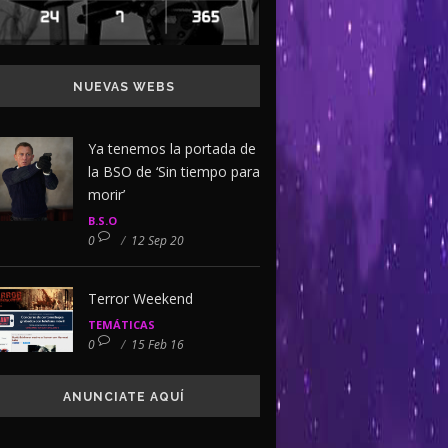
NUEVAS WEBS
Ya tenemos la portada de
la BSO de ‘Sin tiempo para
morir’
B.S.O
0
/
12 Sep 20
Terror Weekend
TEMÁTICAS
0
/
15 Feb 16
ANUNCIATE AQUÍ