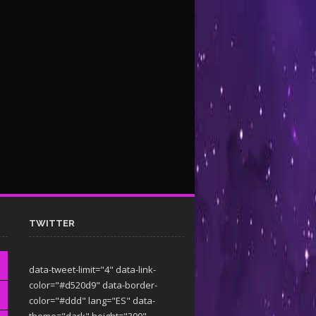
TWITTER
data-tweet-limit="4" data-link-
color="#d520d9" data-border-
color="#ddd" lang="ES" data-
theme="dark"
height="300"