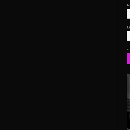
N
E
*