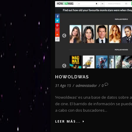
HOWOLDWAS
31 Ago 15
/
administador
/
0
‘Howoldwas’ es una base de datos sobre a
de cine. El barrido de información se puede
a cabo con dos buscadores...
LEER MÁS...