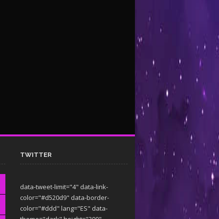
TWITTER
data-tweet-limit="4" data-link-
color="#d520d9" data-border-
color="#ddd" lang="ES" data-
theme="dark"
height="300"