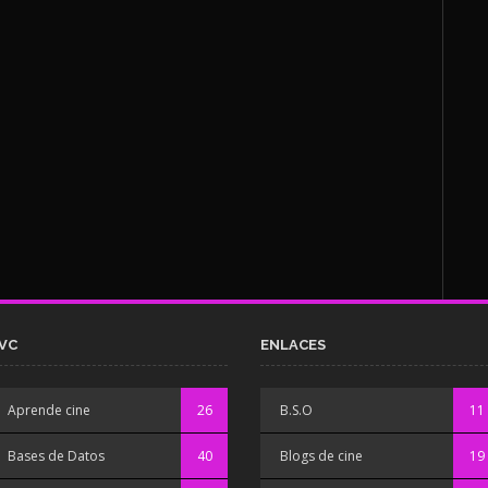
VC
ENLACES
Aprende cine
26
B.S.O
11
Bases de Datos
40
Blogs de cine
19