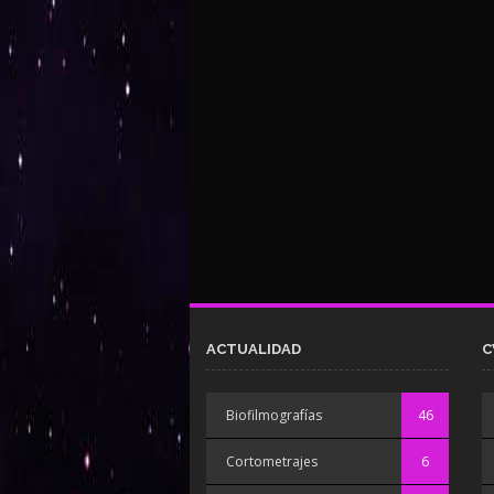
ACTUALIDAD
C
Biofilmografías
46
Cortometrajes
6