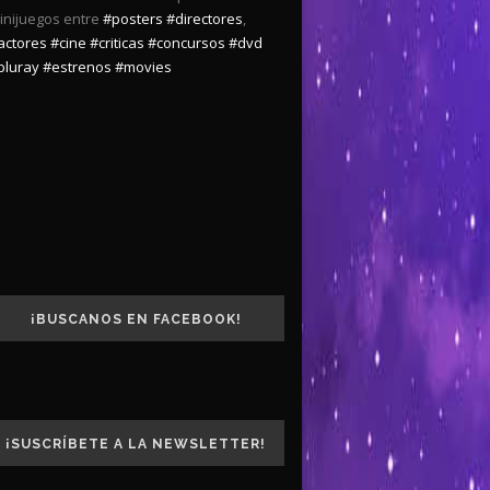
inijuegos entre
#posters
#directores
,
actores
#cine
#criticas
#concursos
#dvd
bluray
#estrenos
#movies
¡BUSCANOS EN FACEBOOK!
¡SUSCRÍBETE A LA NEWSLETTER!