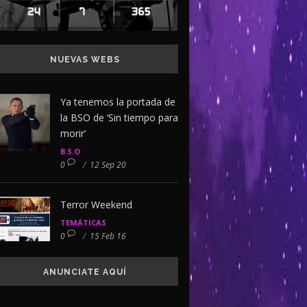
NUEVAS WEBS
Ya tenemos la portada de
la BSO de ‘Sin tiempo para
morir’
B.S.O
0
/
12 Sep 20
Terror Weekend
TEMÁTICAS
0
/
15 Feb 16
ANUNCIATE AQUÍ