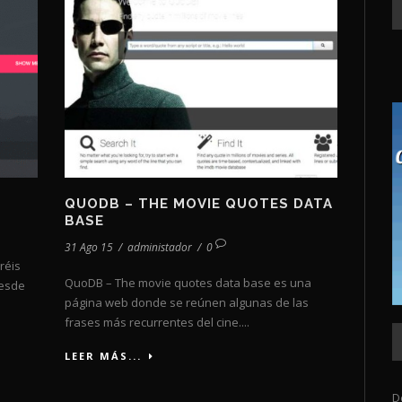
QUODB – THE MOVIE QUOTES DATA
BASE
31 Ago 15
/
administador
/
0
réis
QuoDB – The movie quotes data base es una
desde
página web donde se reúnen algunas de las
frases más recurrentes del cine....
LEER MÁS...
D