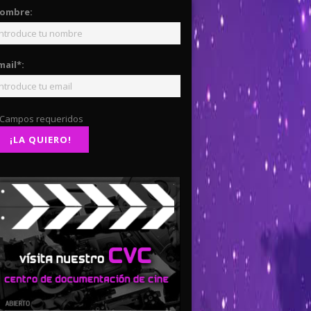
ombre:
mail*:
 Campos requeridos