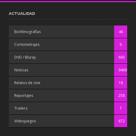
ACTUALIDAD
Biofilmografías
46
Cortometrajes
6
DVD / Bluray
693
Noticias
9469
Relatos de cine
18
Reportajes
258
Trailers
7
Videojuegos
672