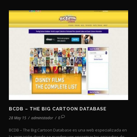
BCDB – THE BIG CARTOON DATABASE
28 May 15
/
administador
/
0
BCDB – The Big Cartoon Database es una web especializada en
la animación donde se pueden ver encontrar los episodios de