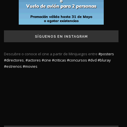
SÍGUENOS EN INSTAGRAM
Descubre o conoce el cine a partir de Minijuegos entre
#posters
#directores
,
#actores
#cine
#criticas
#concursos
#dvd
#bluray
#estrenos
#movies