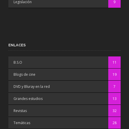
Legislación
9
ENLACES
B.S.O
11
Blogs de cine
19
DVD y Bluray en la red
7
Grandes estudios
13
Revistas
32
Temáticas
28