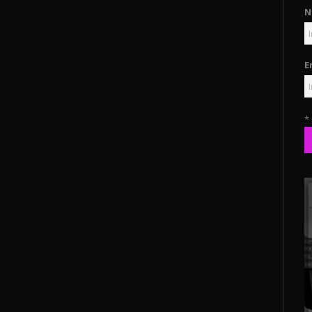
N
E
*