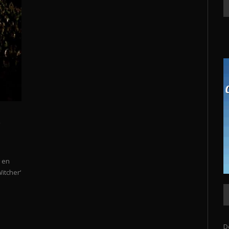
’
o en
itcher‘
D