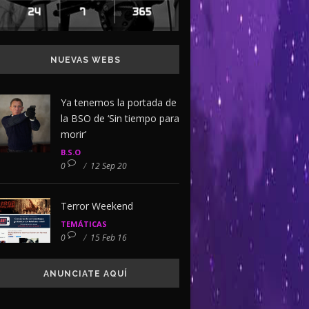
NUEVAS WEBS
Ya tenemos la portada de
la BSO de ‘Sin tiempo para
morir’
B.S.O
0
/
12 Sep 20
Terror Weekend
TEMÁTICAS
0
/
15 Feb 16
ANUNCIATE AQUÍ