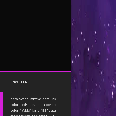
TWITTER
data-tweet-limit="4" data-link-
color="#d520d9" data-border-
color="#ddd" lang="ES" data-
theme="dark"
height="300"