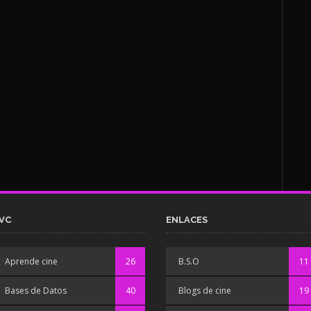
VC
ENLACES
Aprende cine
26
B.S.O
11
Bases de Datos
40
Blogs de cine
19