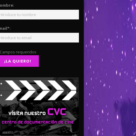
ombre:
mail*:
 Campos requeridos