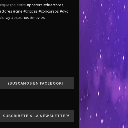
inijuegos entre
#posters
#directores
,
actores
#cine
#criticas
#concursos
#dvd
bluray
#estrenos
#movies
¡BUSCANOS EN FACEBOOK!
¡SUSCRÍBETE A LA NEWSLETTER!