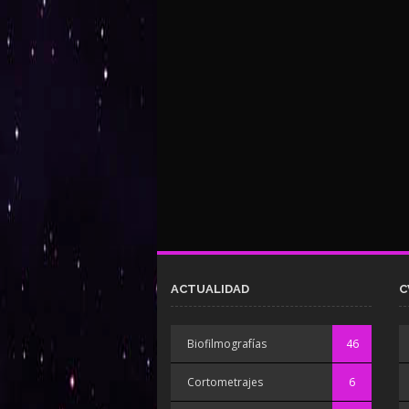
ACTUALIDAD
C
Biofilmografías
46
Cortometrajes
6