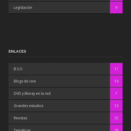
Legislación
9
ENLACES
B.S.O
11
Blogs de cine
19
DVD y Bluray en la red
7
Grandes estudios
13
Revistas
32
Temáticas
28