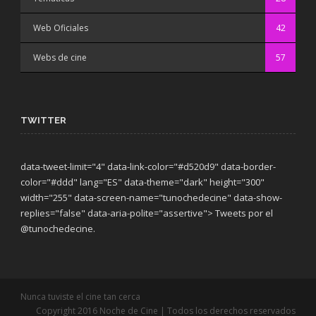
Web Oficiales
42
Webs de cine
57
TWITTER
data-tweet-limit="4" data-link-color="#d520d9" data-border-
color="#ddd" lang="ES" data-theme="dark"
height="300"
width="255" data-screen-name="tunochedecine" data-show-
replies="false" data-aria-polite="assertive"> Tweets por el
@tunochedecine.
Nunca tuviste el cine tan cerca
Copyright 2016 Noche de Cine | Todos los derechos reservados