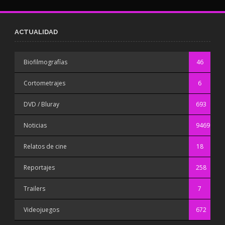
ACTUALIDAD
Biofilmografías
46
Cortometrajes
6
DVD / Bluray
693
Noticias
9469
Relatos de cine
18
Reportajes
258
Trailers
7
Videojuegos
672