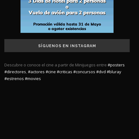
SÍGUENOS EN INSTAGRAM
Descubre o conoce el cine a partir de Minijuegos entre
#posters
#directores
,
#actores
#cine
#criticas
#concursos
#dvd
#bluray
#estrenos
#movies