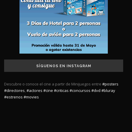
SÍGUENOS EN INSTAGRAM
Descubre o conoce el cine a partir de Minijuegos entre
#posters
#directores
,
#actores
#cine
#criticas
#concursos
#dvd
#bluray
#estrenos
#movies