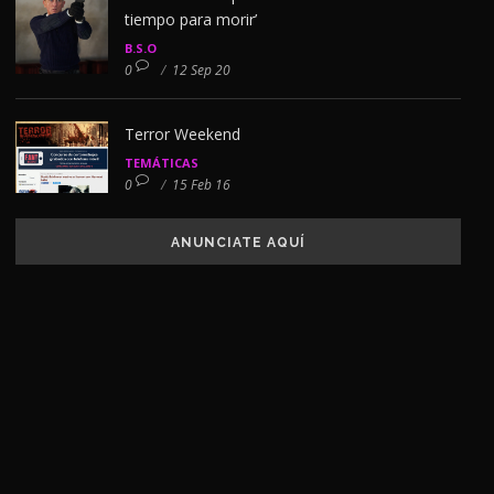
tiempo para morir’
B.S.O
0
/
12 Sep 20
Terror Weekend
TEMÁTICAS
0
/
15 Feb 16
ANUNCIATE AQUÍ