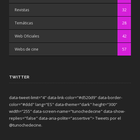
Revistas
32
Temáticas
28
Web Oficiales
42
Webs de cine
57
TWITTER
data-tweet-limit="4" data-link-color="#d520d9" data-border-
color="#ddd" lang="ES" data-theme="dark"
height="300"
width="255" data-screen-name="tunochedecine" data-show-
replies="false" data-aria-polite="assertive"> Tweets por el
@tunochedecine.