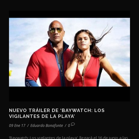
NUEVO TRÁILER DE ‘BAYWATCH: LOS
VIGILANTES DE LA PLAYA’
09 Ene 17
/
Eduardo Bonafonte
/
0
‘Baywatch: Los vigilantes de la playa’, llegará el 16 de junio a las