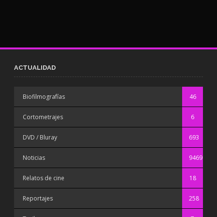
ACTUALIDAD
Biofilmografías
46
Cortometrajes
6
DVD / Bluray
693
Noticias
9469
Relatos de cine
18
Reportajes
258