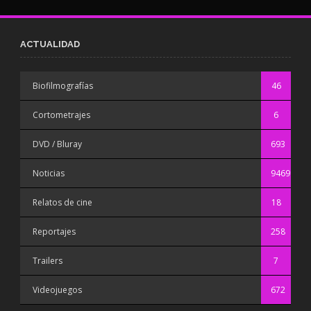
ACTUALIDAD
Biofilmografías
46
Cortometrajes
6
DVD / Bluray
693
Noticias
9469
Relatos de cine
18
Reportajes
258
Trailers
7
Videojuegos
672