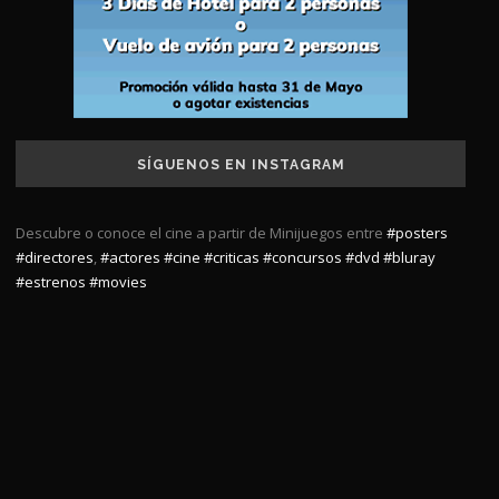
SÍGUENOS EN INSTAGRAM
Descubre o conoce el cine a partir de Minijuegos entre
#posters
#directores
,
#actores
#cine
#criticas
#concursos
#dvd
#bluray
#estrenos
#movies