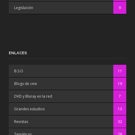
Legislación
9
ENLACES
B.S.O
11
Blogs de cine
19
DVD y Bluray en la red
7
Grandes estudios
13
Revistas
32
Temáticas
28