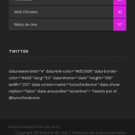
Web Oficiales
42
Webs de cine
57
TWITTER
data-tweet-limit="4" data-link-color="#d520d9" data-border-
color="#ddd" lang="ES" data-theme="dark"
height="300"
width="255" data-screen-name="tunochedecine" data-show-
replies="false" data-aria-polite="assertive"> Tweets por el
@tunochedecine.
Nunca tuviste el cine tan cerca
Copyright 2016 Noche de Cine | Todos los derechos reservados