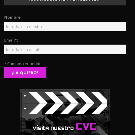
Nombre:
Email*:
* Campos requeridos