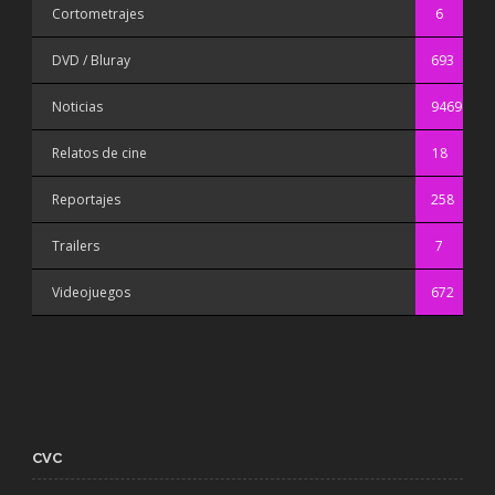
Cortometrajes
6
DVD / Bluray
693
Noticias
9469
Relatos de cine
18
Reportajes
258
Trailers
7
Videojuegos
672
CVC