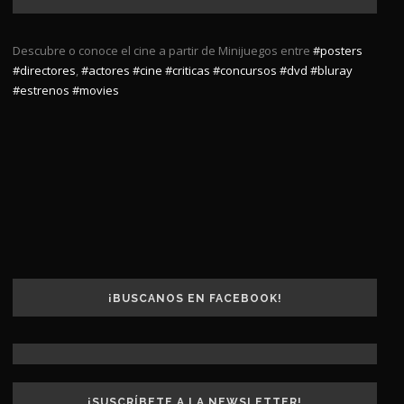
Descubre o conoce el cine a partir de Minijuegos entre
#posters
#directores
,
#actores
#cine
#criticas
#concursos
#dvd
#bluray
#estrenos
#movies
¡BUSCANOS EN FACEBOOK!
¡SUSCRÍBETE A LA NEWSLETTER!