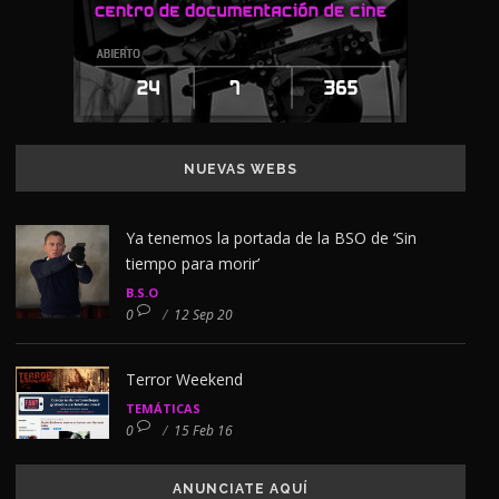
NUEVAS WEBS
Ya tenemos la portada de la BSO de ‘Sin
tiempo para morir’
B.S.O
0
/
12 Sep 20
Terror Weekend
TEMÁTICAS
0
/
15 Feb 16
ANUNCIATE AQUÍ