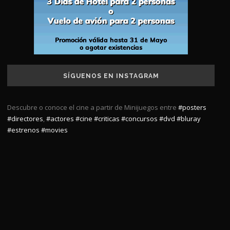
SÍGUENOS EN INSTAGRAM
Descubre o conoce el cine a partir de Minijuegos entre
#posters
#directores
,
#actores
#cine
#criticas
#concursos
#dvd
#bluray
#estrenos
#movies