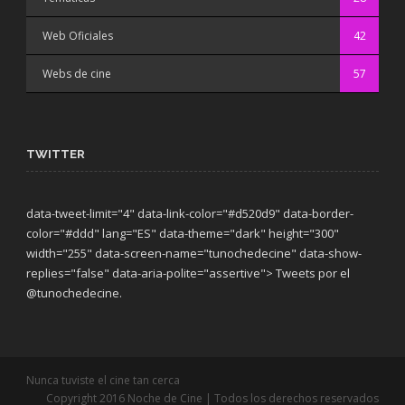
Web Oficiales
42
Webs de cine
57
TWITTER
data-tweet-limit="4" data-link-color="#d520d9" data-border-
color="#ddd" lang="ES" data-theme="dark"
height="300"
width="255" data-screen-name="tunochedecine" data-show-
replies="false" data-aria-polite="assertive"> Tweets por el
@tunochedecine.
Nunca tuviste el cine tan cerca
Copyright 2016 Noche de Cine | Todos los derechos reservados