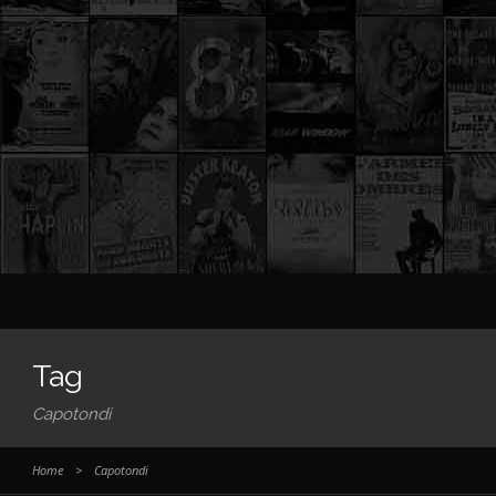
Tag
Capotondi
Home
>
Capotondi