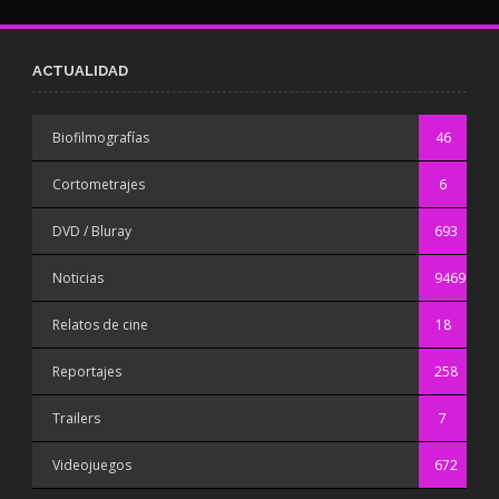
ACTUALIDAD
Biofilmografías
46
Cortometrajes
6
DVD / Bluray
693
Noticias
9469
Relatos de cine
18
Reportajes
258
Trailers
7
Videojuegos
672