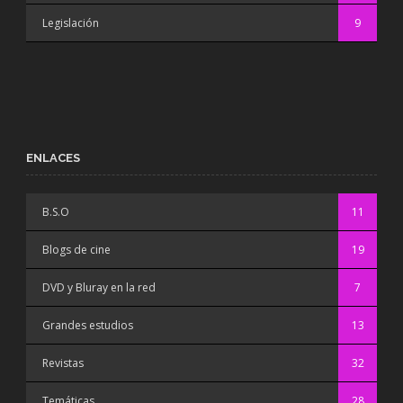
Legislación
9
ENLACES
B.S.O
11
Blogs de cine
19
DVD y Bluray en la red
7
Grandes estudios
13
Revistas
32
Temáticas
28