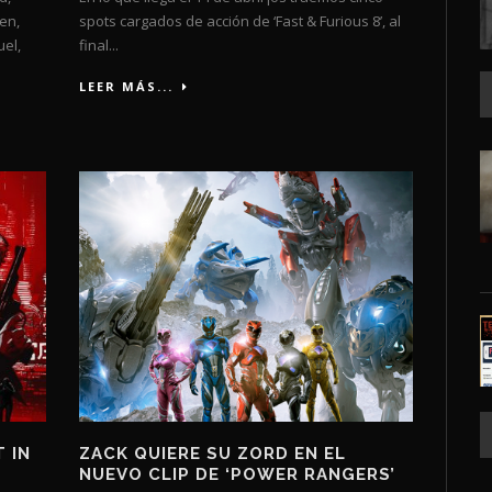
en,
spots cargados de acción de ‘Fast & Furious 8’, al
el,
final...
LEER MÁS...
 IN
ZACK QUIERE SU ZORD EN EL
NUEVO CLIP DE ‘POWER RANGERS’