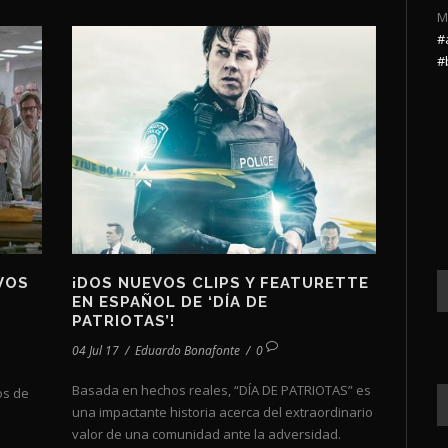
M
#
#
VOS
¡DOS NUEVOS CLIPS Y FEATURETTE
EN ESPAÑOL DE ‘DÍA DE
PATRIOTAS’!
04 Jul 17
/
Eduardo Bonafonte
/
0
Basada en hechos reales, “DÍA DE PATRIOTAS” es
os de
una impactante historia acerca del extraordinario
valor de una comunidad ante la adversidad.