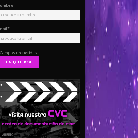
ombre:
mail*:
 Campos requeridos