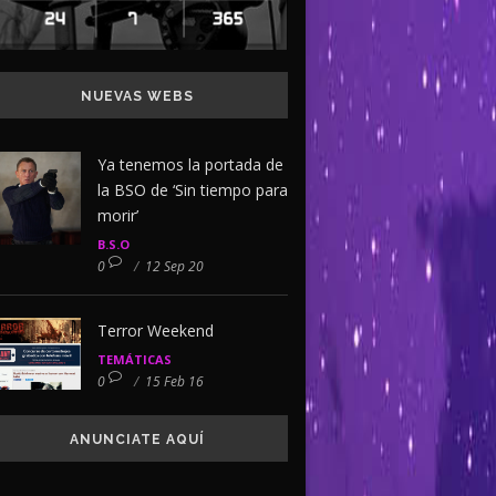
NUEVAS WEBS
Ya tenemos la portada de
la BSO de ‘Sin tiempo para
morir’
B.S.O
0
/
12 Sep 20
Terror Weekend
TEMÁTICAS
0
/
15 Feb 16
ANUNCIATE AQUÍ