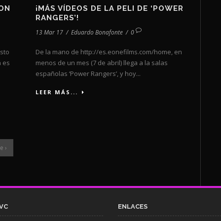
RON
¡MÁS VÍDEOS DE LA PELI DE ‘POWER
RANGERS’!
13 Mar 17
/
Eduardo Bonafonte
/
0
esto
De la mano de http://es.eonefilms.com/home, en
n es
menos de un mes (7 de abril) llega a la salas
españolas ‘Power Rangers’, y hoy...
LEER MÁS...
e ›
VC
ENLACES