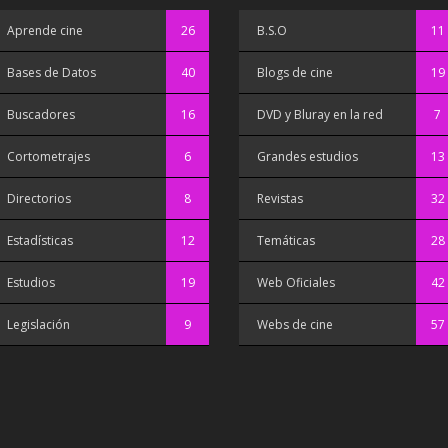
Aprende cine
26
B.S.O
11
Bases de Datos
40
Blogs de cine
19
Buscadores
16
DVD y Bluray en la red
7
Cortometrajes
6
Grandes estudios
13
Directorios
8
Revistas
32
Estadísticas
12
Temáticas
28
Estudios
19
Web Oficiales
42
Legislación
9
Webs de cine
57