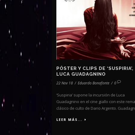
PÓSTER Y CLIPS DE ‘SUSPIRIA’,
LUCA GUADAGNINO
22 Nov 18
/
Eduardo Bonafonte
/
0
‘Suspiria’ supone la incursión de Luca
Guadagnino en el cine giallo con este rem
clásico de culto de Dario Argento. Guadagni
LEER MÁS...