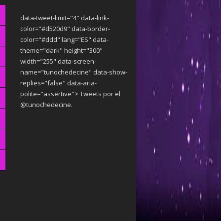
data-tweet-limit="4" data-link-
color="#d520d9" data-border-
color="#ddd" lang="ES" data-
theme="dark"
height="300"
width="255" data-screen-
name="tunochedecine" data-show-
replies="false" data-aria-
polite="assertive"> Tweets por el
@tunochedecine.