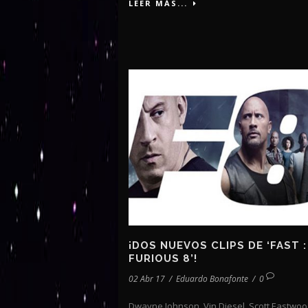
LEER MÁS...
¡DOS NUEVOS CLIPS DE ‘FAST :
FURIOUS 8’!
02 Abr 17
/
Eduardo Bonafonte
/
0
Dwayne Johnson, Vin Diesel, Scott Eastwoo