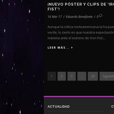
¡NUEVO PÓSTER Y CLIPS DE ‘I
FIST’!
16 Mar 17
/
Eduardo Bonafonte
/
0
Aunque la crítica norteamericana la ha pu
verde, lo cierto es que nuestra expectació
máxima ante el estreno de ‘Iron Fist’,...
LEER MÁS...
1
2
3
…
20
Siguient
ACTUALIDAD
C