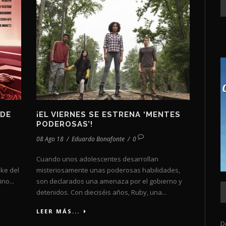
 DE
¡EL VIERNES SE ESTRENA ‘MENTES
PODEROSAS’!
08 Ago 18
/
Eduardo Bonafonte
/
0
Cuando unos adolescentes desarrollan
ake del
misteriosamente unas poderosas habilidades,
no...
son declarados una amenaza por el gobierno y
detenidos. Con dieciséis años, Ruby, una...
LEER MÁS...
D