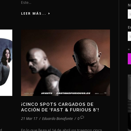
Este...
N
LEER MÁS...
E
*
¡CINCO SPOTS CARGADOS DE
ACCIÓN DE ‘FAST & FURIOUS 8’!
21 Mar 17
/
Eduardo Bonafonte
/
0
d,
En lo que llega el 14 de abril ¡os traemos cinco