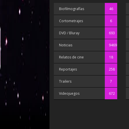
Biofilmografías
46
Cortometrajes
6
DVD / Bluray
693
Noticias
9469
Relatos de cine
18
Reportajes
258
Trailers
7
Videojuegos
672