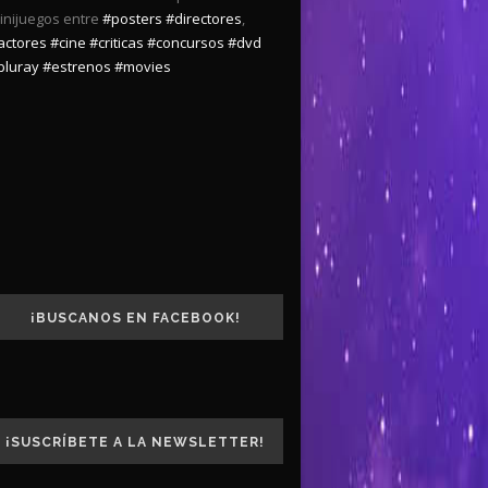
inijuegos entre
#posters
#directores
,
actores
#cine
#criticas
#concursos
#dvd
bluray
#estrenos
#movies
¡BUSCANOS EN FACEBOOK!
¡SUSCRÍBETE A LA NEWSLETTER!