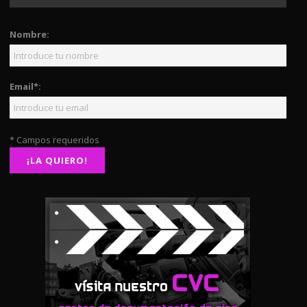
Nombre:
Email*:
* Campos requeridos