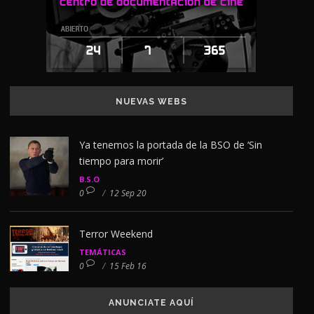
NUEVAS WEBS
Ya tenemos la portada de la BSO de ‘Sin
tiempo para morir’
B.S.O
0
/
12 Sep 20
Terror Weekend
TEMÁTICAS
0
/
15 Feb 16
ANUNCIATE AQUÍ