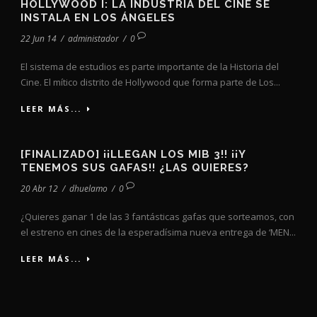
HOLLYWOOD I: LA INDUSTRIA DEL CINE SE
INSTALA EN LOS ÁNGELES
22 Jun 14
/
administador
/
0
El sistema de estudios es parte importante de la Historia del
Cine. El mítico distrito de Hollywood que forma parte de Los...
LEER MÁS...
[FINALIZADO] ¡¡LLEGAN LOS MIB 3!! ¡¡Y
TENEMOS SUS GAFAS!! ¿LAS QUIERES?
20 Abr 12
/
dhuelamo
/
0
¿Quieres ganar 1 de las 3 fantásticas gafas que sorteamos, con
el estreno en cines de la esperadísima nueva entrega de ‘MEN...
LEER MÁS...