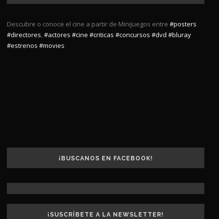
Descubre o conoce el cine a partir de Minijuegos entre
#posters
#directores
,
#actores
#cine
#criticas
#concursos
#dvd
#bluray
#estrenos
#movies
¡BUSCANOS EN FACEBOOK!
¡SUSCRÍBETE A LA NEWSLETTER!