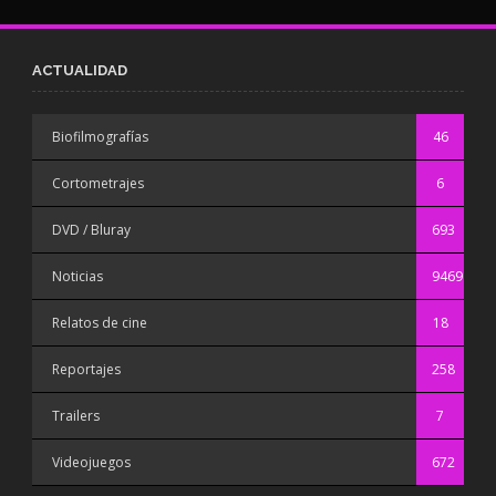
ACTUALIDAD
Biofilmografías
46
Cortometrajes
6
DVD / Bluray
693
Noticias
9469
Relatos de cine
18
Reportajes
258
Trailers
7
Videojuegos
672