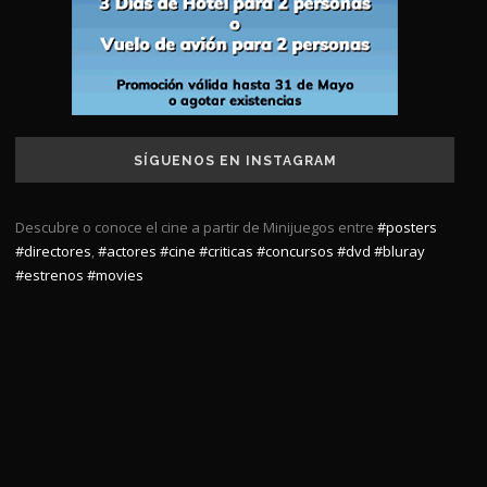
SÍGUENOS EN INSTAGRAM
Descubre o conoce el cine a partir de Minijuegos entre
#posters
#directores
,
#actores
#cine
#criticas
#concursos
#dvd
#bluray
#estrenos
#movies