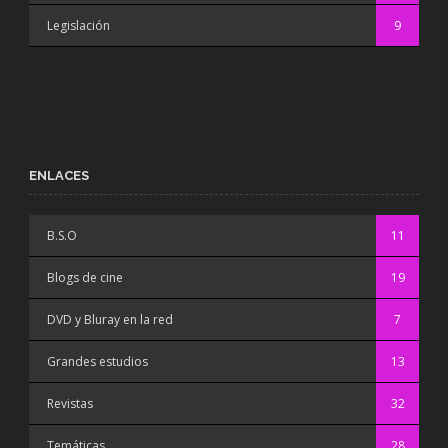
Legislación
9
ENLACES
B.S.O
11
Blogs de cine
19
DVD y Bluray en la red
7
Grandes estudios
13
Revistas
32
Temáticas
28