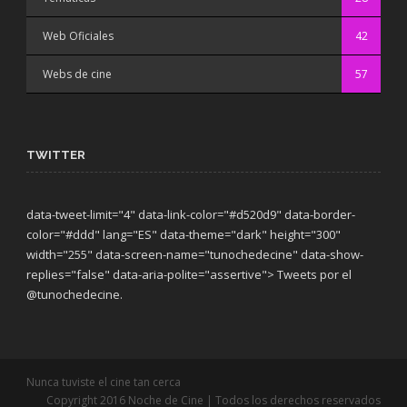
Web Oficiales
42
Webs de cine
57
TWITTER
data-tweet-limit="4" data-link-color="#d520d9" data-border-
color="#ddd" lang="ES" data-theme="dark"
height="300"
width="255" data-screen-name="tunochedecine" data-show-
replies="false" data-aria-polite="assertive"> Tweets por el
@tunochedecine.
Nunca tuviste el cine tan cerca
Copyright 2016 Noche de Cine | Todos los derechos reservados