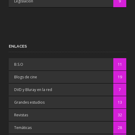
Legislación
9
ENLACES
B.S.O
11
Blogs de cine
19
DVD y Bluray en la red
7
Grandes estudios
13
Revistas
32
Temáticas
28