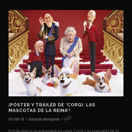
¡PÓSTER Y TRÁILER DE ‘CORGI: LAS
MASCOTAS DE LA REINA’!
05 Feb 19
/
Eduardo Bonafonte
/
0
El 8 de marzo se estrenará en cines ‘Corgi: Las mascotas de la