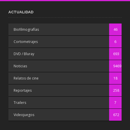
ACTUALIDAD
Biofilmografías
46
Cortometrajes
6
DVD / Bluray
693
Noticias
9469
Relatos de cine
18
Reportajes
258
Trailers
7
Videojuegos
672