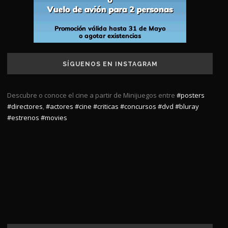
SÍGUENOS EN INSTAGRAM
Descubre o conoce el cine a partir de Minijuegos entre
#posters
#directores
,
#actores
#cine
#criticas
#concursos
#dvd
#bluray
#estrenos
#movies