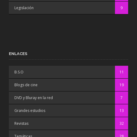
Legislación
9
ENLACES
B.S.O
11
Blogs de cine
19
DVD y Bluray en la red
7
Grandes estudios
13
Revistas
32
Temáticas
28