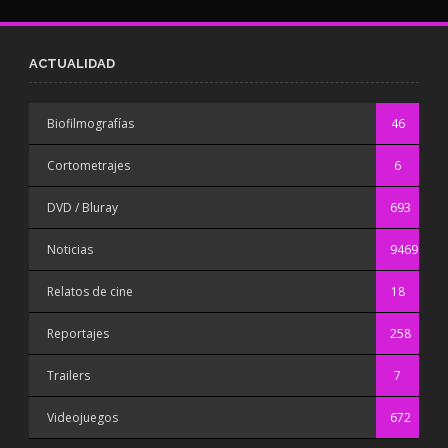
ACTUALIDAD
Biofilmografías
46
Cortometrajes
6
DVD / Bluray
693
Noticias
9469
Relatos de cine
18
Reportajes
258
Trailers
7
Videojuegos
672