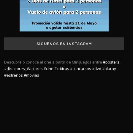
SÍGUENOS EN INSTAGRAM
Descubre o conoce el cine a partir de Minijuegos entre
#posters
#directores
,
#actores
#cine
#criticas
#concursos
#dvd
#bluray
#estrenos
#movies