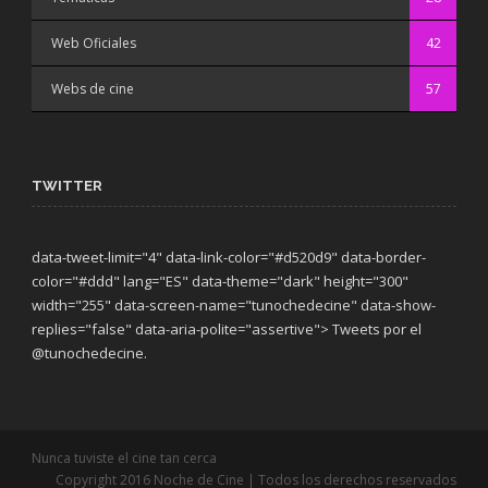
Web Oficiales
42
Webs de cine
57
TWITTER
data-tweet-limit="4" data-link-color="#d520d9" data-border-
color="#ddd" lang="ES" data-theme="dark"
height="300"
width="255" data-screen-name="tunochedecine" data-show-
replies="false" data-aria-polite="assertive"> Tweets por el
@tunochedecine.
Nunca tuviste el cine tan cerca
Copyright 2016 Noche de Cine | Todos los derechos reservados