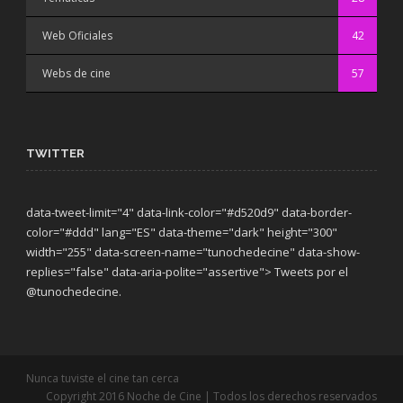
Web Oficiales
42
Webs de cine
57
TWITTER
data-tweet-limit="4" data-link-color="#d520d9" data-border-
color="#ddd" lang="ES" data-theme="dark"
height="300"
width="255" data-screen-name="tunochedecine" data-show-
replies="false" data-aria-polite="assertive"> Tweets por el
@tunochedecine.
Nunca tuviste el cine tan cerca
Copyright 2016 Noche de Cine | Todos los derechos reservados