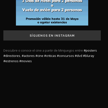
SÍGUENOS EN INSTAGRAM
Descubre o conoce el cine a partir de Minijuegos entre
#posters
#directores
,
#actores
#cine
#criticas
#concursos
#dvd
#bluray
#estrenos
#movies