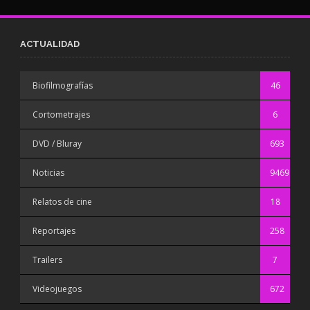
ACTUALIDAD
Biofilmografías
46
Cortometrajes
6
DVD / Bluray
693
Noticias
9469
Relatos de cine
18
Reportajes
258
Trailers
7
Videojuegos
672