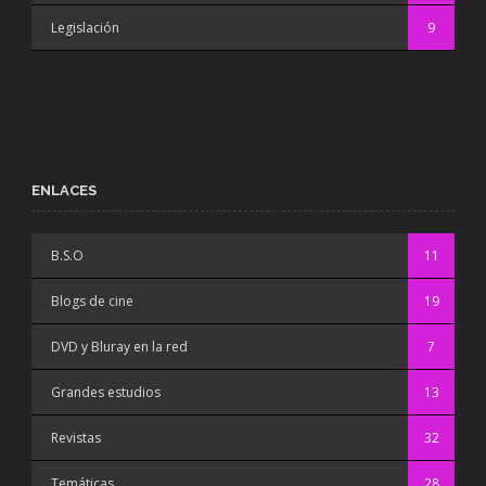
Legislación
9
ENLACES
B.S.O
11
Blogs de cine
19
DVD y Bluray en la red
7
Grandes estudios
13
Revistas
32
Temáticas
28