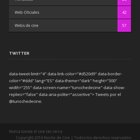
Web Oficiales
42
Webs de cine
57
TWITTER
data-tweet-limit="4" data-link-color="#d520d9" data-border-
color="#ddd" lang="ES" data-theme="dark"
height="300"
width="255" data-screen-name="tunochedecine" data-show-
replies="false" data-aria-polite="assertive"> Tweets por el
@tunochedecine.
Nunca tuviste el cine tan cerca
Copyright 2016 Noche de Cine | Todos los derechos reservados