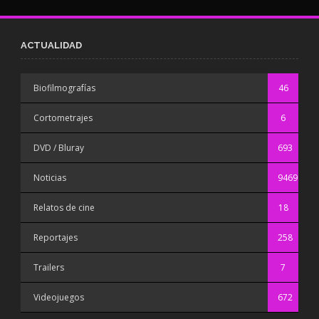
ACTUALIDAD
Biofilmografías
46
Cortometrajes
6
DVD / Bluray
693
Noticias
9469
Relatos de cine
18
Reportajes
258
Trailers
7
Videojuegos
672