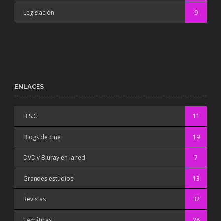
Legislación
9
ENLACES
B.S.O
11
Blogs de cine
19
DVD y Bluray en la red
7
Grandes estudios
13
Revistas
32
Temáticas
28