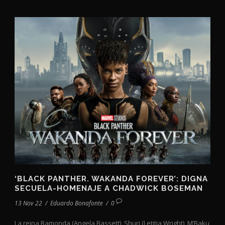
‘BLACK PANTHER. WAKANDA FOREVER’: DIGNA
SECUELA-HOMENAJE A CHADWICK BOSEMAN
13 Nov 22
/
Eduardo Bonafonte
/
0
La reina Ramonda (Angela Bassett), Shuri (Letitia Wright), M’Baku