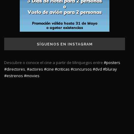
SÍGUENOS EN INSTAGRAM
Descubre o conoce el cine a partir de Minijuegos entre
#posters
#directores
,
#actores
#cine
#criticas
#concursos
#dvd
#bluray
#estrenos
#movies