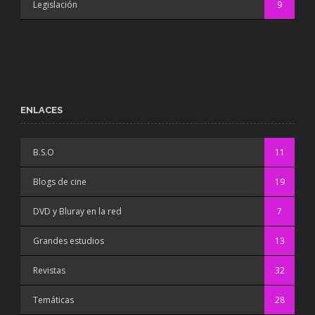
Legislación
9
ENLACES
B.S.O
11
Blogs de cine
19
DVD y Bluray en la red
7
Grandes estudios
13
Revistas
32
Temáticas
28