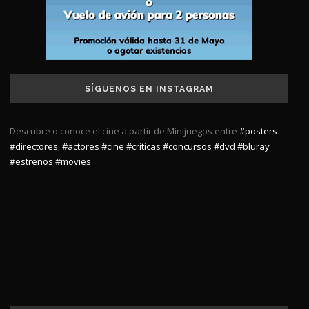
SÍGUENOS EN INSTAGRAM
Descubre o conoce el cine a partir de Minijuegos entre
#posters
#directores
,
#actores
#cine
#criticas
#concursos
#dvd
#bluray
#estrenos
#movies