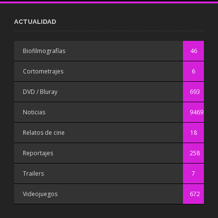
ACTUALIDAD
Biofilmografías
46
Cortometrajes
6
DVD / Bluray
693
Noticias
9469
Relatos de cine
18
Reportajes
258
Trailers
7
Videojuegos
672