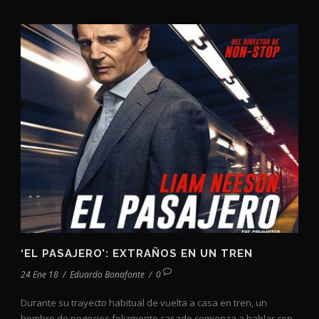
‘EL PASAJERO’: EXTRAÑOS EN UN TREN
24 Ene 18
/
Eduardo Bonafonte
/
0
Durante su trayecto habitual de vuelta a casa en tren, un
hombre de negocios felizmente casado comienza a hablar con