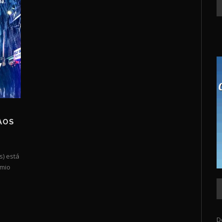
AOS
s) está
emio
D