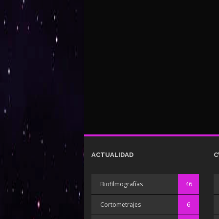
ACTUALIDAD
C
Biofilmografías
46
Cortometrajes
6