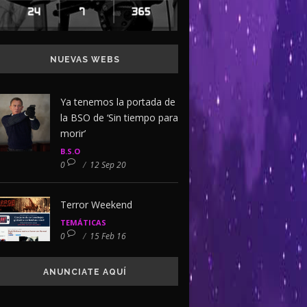
NUEVAS WEBS
Ya tenemos la portada de
la BSO de ‘Sin tiempo para
morir’
B.S.O
0
/
12 Sep 20
Terror Weekend
TEMÁTICAS
0
/
15 Feb 16
ANUNCIATE AQUÍ