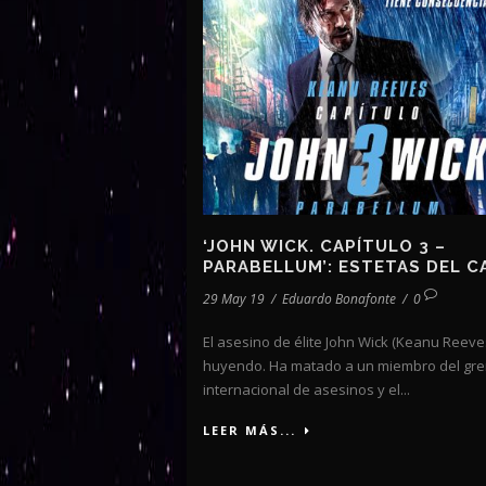
‘JOHN WICK. CAPÍTULO 3 –
PARABELLUM’: ESTETAS DEL C
29 May 19
/
Eduardo Bonafonte
/
0
El asesino de élite John Wick (Keanu Reeve
huyendo. Ha matado a un miembro del gr
internacional de asesinos y el...
LEER MÁS...