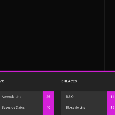
VC
ENLACES
Aprende cine
26
B.S.O
11
Bases de Datos
40
Blogs de cine
19