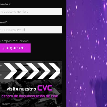
ombre:
mail*:
 Campos requeridos