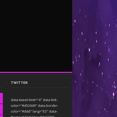
TWITTER
data-tweet-limit="4" data-link-
color="#d520d9" data-border-
color="#ddd" lang="ES" data-
theme="dark"
height="300"