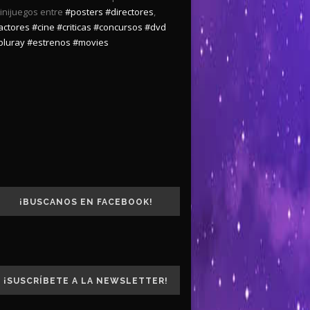
inijuegos entre
#posters
#directores
,
actores
#cine
#criticas
#concursos
#dvd
bluray
#estrenos
#movies
¡BUSCANOS EN FACEBOOK!
¡SUSCRÍBETE A LA NEWSLETTER!