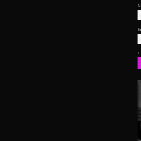
N
E
*