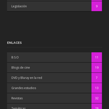
Legislación
9
ENLACES
B.S.O
11
Blogs de cine
19
DVD y Bluray en la red
7
Grandes estudios
13
Revistas
32
Temáticas
28