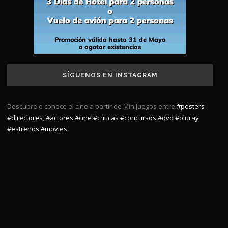
SÍGUENOS EN INSTAGRAM
Descubre o conoce el cine a partir de Minijuegos entre
#posters
#directores
,
#actores
#cine
#criticas
#concursos
#dvd
#bluray
#estrenos
#movies