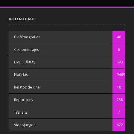
ACTUALIDAD
Biofilmografías
46
Cortometrajes
6
DVD / Bluray
693
Noticias
9469
Relatos de cine
18
Reportajes
258
Trailers
7
Videojuegos
672