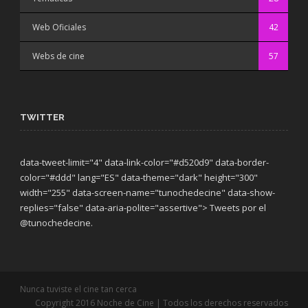
Web Oficiales
42
Webs de cine
57
TWITTER
data-tweet-limit="4" data-link-color="#d520d9" data-border-
color="#ddd" lang="ES" data-theme="dark"
height="300"
width="255" data-screen-name="tunochedecine" data-show-
replies="false" data-aria-polite="assertive"> Tweets por el
@tunochedecine.
Nunca tuviste el cine tan cerca
Copyright 2016 Noche de Cine | Todos los derechos reservados