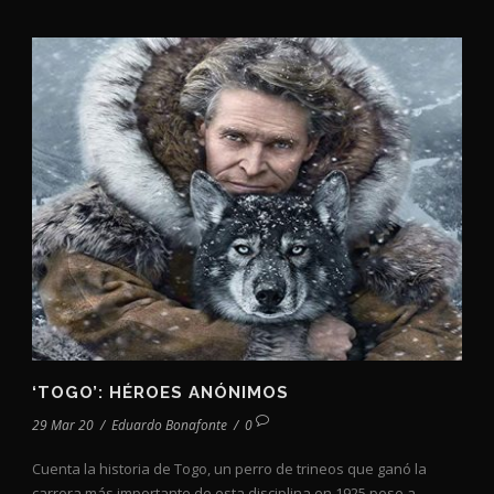
‘TOGO’: HÉROES ANÓNIMOS
29 Mar 20
/
Eduardo Bonafonte
/
0
Cuenta la historia de Togo, un perro de trineos que ganó la
carrera más importante de esta disciplina en 1925 pese a...