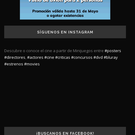
SÍGUENOS EN INSTAGRAM
Descubre o conoce el cine a partir de Minijuegos entre
#posters
#directores
,
#actores
#cine
#criticas
#concursos
#dvd
#bluray
#estrenos
#movies
¡BUSCANOS EN FACEBOOK!