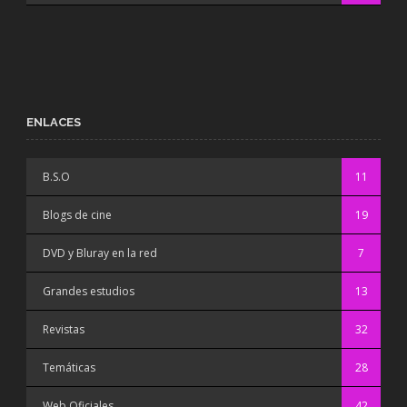
ENLACES
B.S.O
11
Blogs de cine
19
DVD y Bluray en la red
7
Grandes estudios
13
Revistas
32
Temáticas
28
Web Oficiales
42