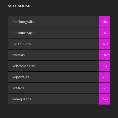
ACTUALIDAD
Biofilmografías
46
Cortometrajes
6
DVD / Bluray
693
Noticias
9469
Relatos de cine
18
Reportajes
258
Trailers
7
Videojuegos
672