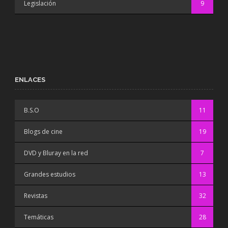
Legislación
9
ENLACES
B.S.O
11
Blogs de cine
19
DVD y Bluray en la red
7
Grandes estudios
13
Revistas
32
Temáticas
28