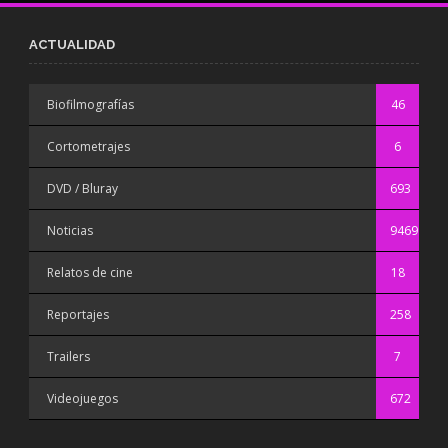
ACTUALIDAD
Biofilmografías
46
Cortometrajes
6
DVD / Bluray
693
Noticias
9469
Relatos de cine
18
Reportajes
258
Trailers
7
Videojuegos
672