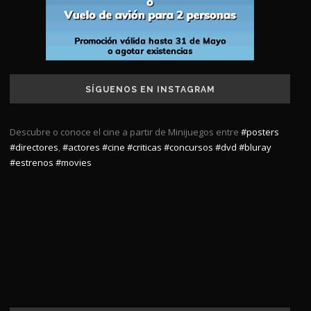
SÍGUENOS EN INSTAGRAM
Descubre o conoce el cine a partir de Minijuegos entre
#posters
#directores
,
#actores
#cine
#criticas
#concursos
#dvd
#bluray
#estrenos
#movies