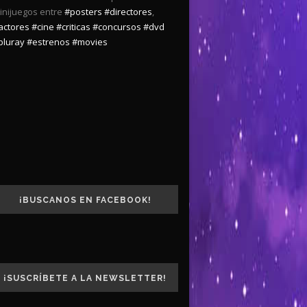
inijuegos entre
#posters
#directores
,
actores
#cine
#criticas
#concursos
#dvd
bluray
#estrenos
#movies
¡BUSCANOS EN FACEBOOK!
¡SUSCRÍBETE A LA NEWSLETTER!