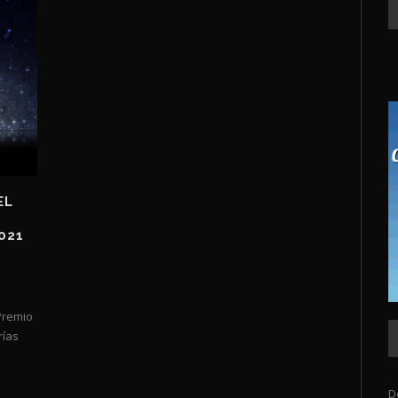
EL
021
Premio
rías
D