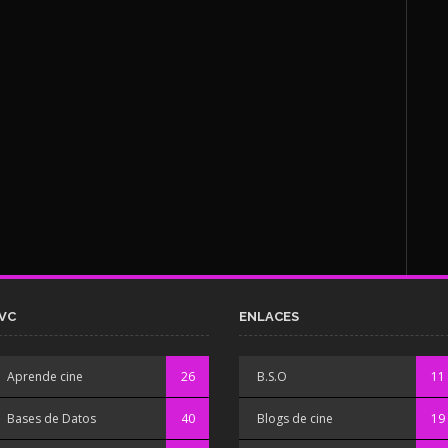
VC
ENLACES
Aprende cine
26
B.S.O
11
Bases de Datos
40
Blogs de cine
19