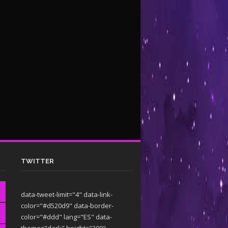
TWITTER
data-tweet-limit="4" data-link-
color="#d520d9" data-border-
color="#ddd" lang="ES" data-
theme="dark"
height="300"