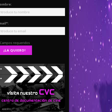
ombre:
mail*:
 Campos requeridos