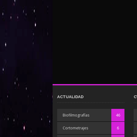
ACTUALIDAD
C
Biofilmografías
46
Cortometrajes
6