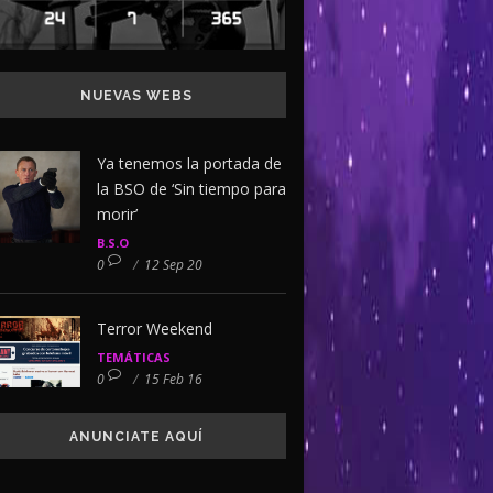
NUEVAS WEBS
Ya tenemos la portada de
la BSO de ‘Sin tiempo para
morir’
B.S.O
0
/
12 Sep 20
Terror Weekend
TEMÁTICAS
0
/
15 Feb 16
ANUNCIATE AQUÍ