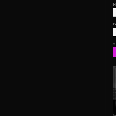
N
E
*