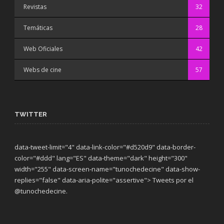
Revistas
32
Temáticas
28
Web Oficiales
42
Webs de cine
57
TWITTER
data-tweet-limit="4" data-link-color="#d520d9" data-border-
color="#ddd" lang="ES" data-theme="dark"
height="300"
width="255" data-screen-name="tunochedecine" data-show-
replies="false" data-aria-polite="assertive"> Tweets por el
@tunochedecine.