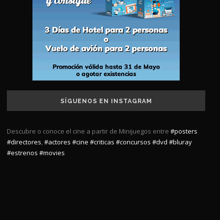
SÍGUENOS EN INSTAGRAM
Descubre o conoce el cine a partir de Minijuegos entre
#posters
#directores
,
#actores
#cine
#criticas
#concursos
#dvd
#bluray
#estrenos
#movies