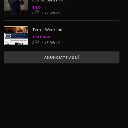
B.S.O
0
/
12 Sep 20
Terror Weekend
TEMÁTICAS
0
/
15 Feb 16
ANUNCIATE AQUÍ