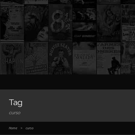
Tag
curso
Home
>
curso