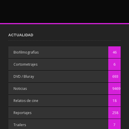
ACTUALIDAD
Biofilmografías
46
Cortometrajes
6
DVD / Bluray
693
Noticias
9469
Relatos de cine
18
Reportajes
258
Trailers
7