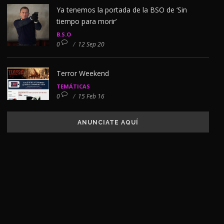
Ya tenemos la portada de la BSO de ‘Sin
tiempo para morir’
B.S.O
0
/
12 Sep 20
Terror Weekend
TEMÁTICAS
0
/
15 Feb 16
ANUNCIATE AQUÍ