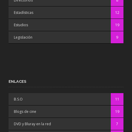
Directorios
8
Estadísticas
12
Estudios
19
Legislación
9
ENLACES
B.S.O
11
Blogs de cine
19
DVD y Bluray en la red
7