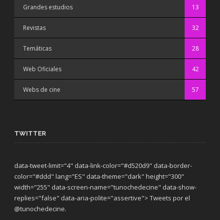
Grandes estudios
13
Revistas
32
Temáticas
28
Web Oficiales
42
Webs de cine
57
TWITTER
data-tweet-limit="4" data-link-color="#d520d9" data-border-
color="#ddd" lang="ES" data-theme="dark"
height="300"
width="255" data-screen-name="tunochedecine" data-show-
replies="false" data-aria-polite="assertive"> Tweets por el
@tunochedecine.