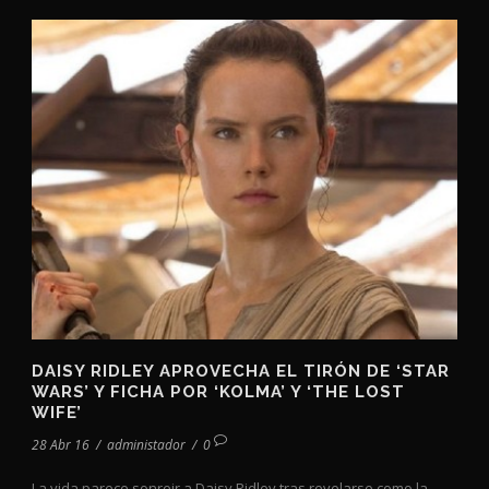
DAISY RIDLEY APROVECHA EL TIRÓN DE ‘STAR
WARS’ Y FICHA POR ‘KOLMA’ Y ‘THE LOST
WIFE’
28 Abr 16
/
administador
/
0
La vida parece sonreir a Daisy Ridley tras revelarse como la