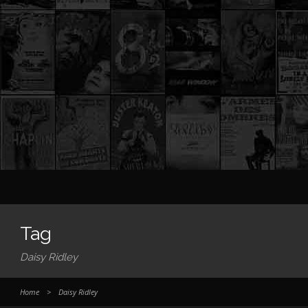
Tag
Daisy Ridley
Home
>
Daisy Ridley