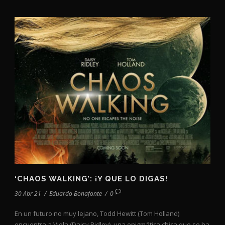
‘CHAOS WALKING’: ¡Y QUE LO DIGAS!
30 Abr 21
/
Eduardo Bonafonte
/
0
En un futuro no muy lejano, Todd Hewitt (Tom Holland)
encuentra a Viola (Daisy Ridley), una enigmática chica que se ha