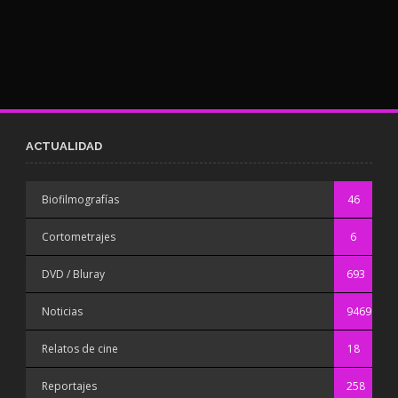
ACTUALIDAD
Biofilmografías
46
Cortometrajes
6
DVD / Bluray
693
Noticias
9469
Relatos de cine
18
Reportajes
258