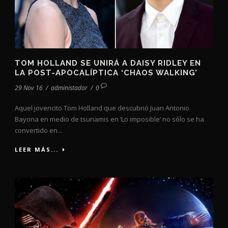
TOM HOLLAND SE UNIRÁ A DAISY RIDLEY EN
LA POST-APOCALÍPTICA ‘CHAOS WALKING’
29 Nov 16
/
administador
/
0
Aquel jovencito Tom Holland que descubrió Juan Antonio
Bayona en medio de tsunamis en ‘Lo imposible’ no sólo se ha
convertido en...
LEER MÁS...