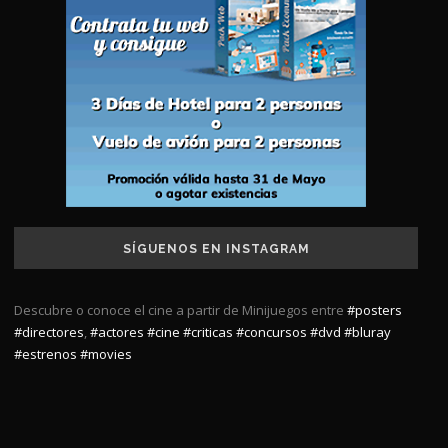
SÍGUENOS EN INSTAGRAM
Descubre o conoce el cine a partir de Minijuegos entre
#posters
#directores
,
#actores
#cine
#criticas
#concursos
#dvd
#bluray
#estrenos
#movies