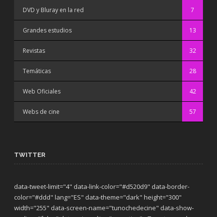
DVD y Bluray en la red
7
Grandes estudios
13
Revistas
32
Temáticas
28
Web Oficiales
42
Webs de cine
57
TWITTER
data-tweet-limit="4" data-link-color="#d520d9" data-border-
color="#ddd" lang="ES" data-theme="dark"
height="300"
width="255" data-screen-name="tunochedecine" data-show-