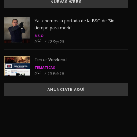
NUEVAS WEBS
Ya tenemos la portada de la BSO de ‘Sin
tiempo para morir’
B.S.O
0
/
12 Sep 20
Terror Weekend
TEMÁTICAS
0
/
15 Feb 16
ANUNCIATE AQUÍ