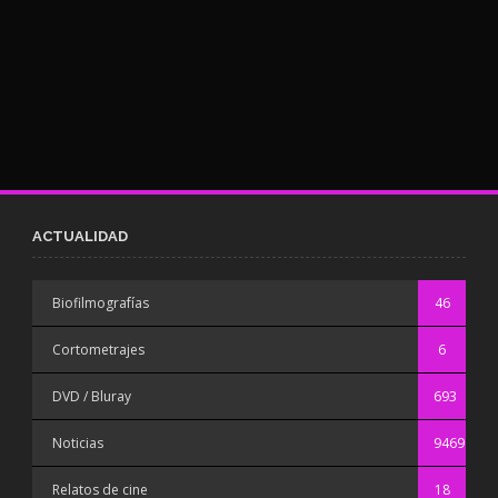
ACTUALIDAD
Biofilmografías
46
Cortometrajes
6
DVD / Bluray
693
Noticias
9469
Relatos de cine
18