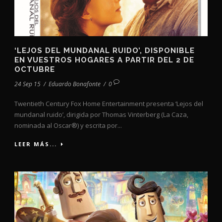
‘LEJOS DEL MUNDANAL RUIDO’, DISPONIBLE
EN VUESTROS HOGARES A PARTIR DEL 2 DE
OCTUBRE
24 Sep 15
/
Eduardo Bonafonte
/
0
Twentieth Century Fox Home Entertainment presenta ‘Lejos del
mundanal ruido’, dirigida por Thomas Vinterberg (La Caza,
nominada al Oscar®) y escrita por...
LEER MÁS...