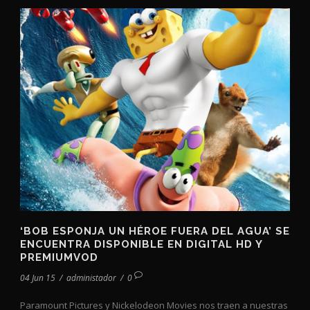
‘BOB ESPONJA UN HÉROE FUERA DEL AGUA’ SE
ENCUENTRA DISPONIBLE EN DIGITAL HD Y
PREMIUMVOD
04 Jun 15
/
administador
/
0
Paramount Pictures y Nickelodeon Movies nos traen a nuestras