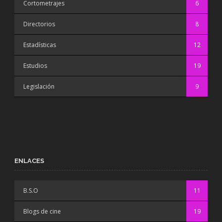
Cortometrajes
6
Directorios
8
Estadísticas
12
Estudios
19
Legislación
9
ENLACES
B.S.O
11
Blogs de cine
19