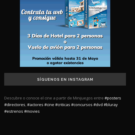
SÍGUENOS EN INSTAGRAM
Descubre o conoce el cine a partir de Minijuegos entre
#posters
#directores
,
#actores
#cine
#criticas
#concursos
#dvd
#bluray
#estrenos
#movies