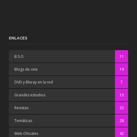
ENLACES
B.S.O
11
Blogs de cine
19
DVD y Bluray en la red
7
Grandes estudios
13
Revistas
32
Temáticas
28
Web Oficiales
42