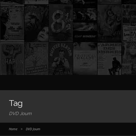
Tag
DVD Joum
Home
>
DVD Joum