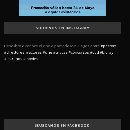
SÍGUENOS EN INSTAGRAM
Descubre o conoce el cine a partir de Minijuegos entre
#posters
#directores
,
#actores
#cine
#criticas
#concursos
#dvd
#bluray
#estrenos
#movies
¡BUSCANOS EN FACEBOOK!