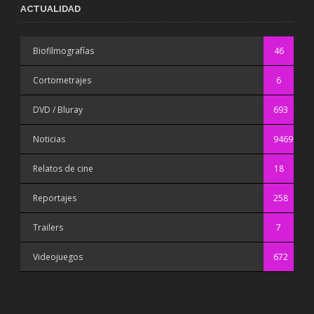
ACTUALIDAD
Biofilmografías
46
Cortometrajes
6
DVD / Bluray
693
Noticias
9469
Relatos de cine
18
Reportajes
258
Trailers
7
Videojuegos
672