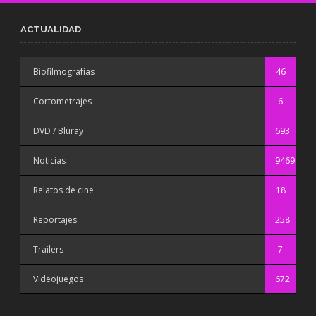
ACTUALIDAD
Biofilmografías
46
Cortometrajes
6
DVD / Bluray
693
Noticias
9469
Relatos de cine
18
Reportajes
258
Trailers
7
Videojuegos
672