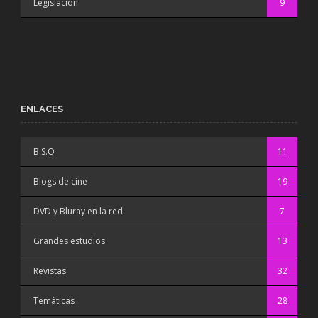
Legislación
9
ENLACES
B.S.O
11
Blogs de cine
19
DVD y Bluray en la red
7
Grandes estudios
13
Revistas
32
Temáticas
28