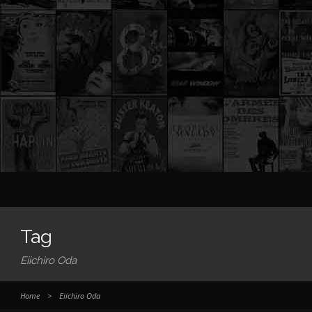
Tag
Eiichiro Oda
Home
>
Eiichiro Oda