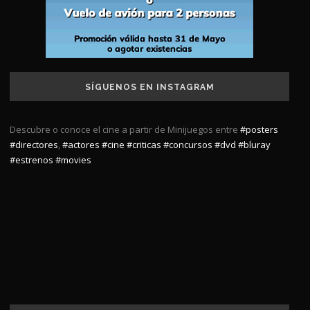
SÍGUENOS EN INSTAGRAM
Descubre o conoce el cine a partir de Minijuegos entre
#posters
#directores
,
#actores
#cine
#criticas
#concursos
#dvd
#bluray
#estrenos
#movies