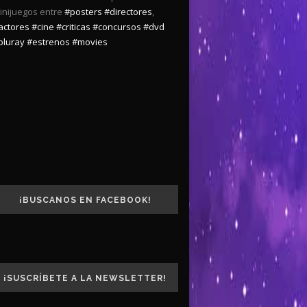
inijuegos entre
#posters
#directores
,
actores
#cine
#criticas
#concursos
#dvd
bluray
#estrenos
#movies
¡BUSCANOS EN FACEBOOK!
¡SUSCRÍBETE A LA NEWSLETTER!