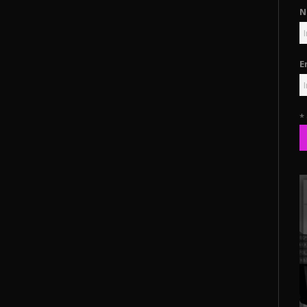
N
E
*