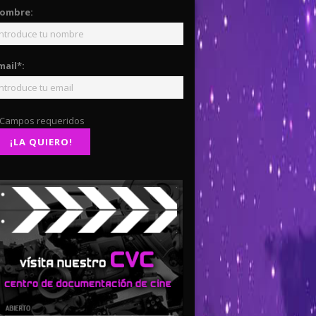
ombre:
mail*:
 Campos requeridos