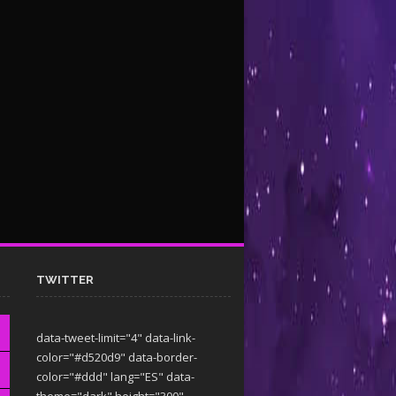
TWITTER
data-tweet-limit="4" data-link-
color="#d520d9" data-border-
color="#ddd" lang="ES" data-
theme="dark"
height="300"