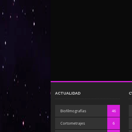
ACTUALIDAD
C
Biofilmografías
46
Cortometrajes
6