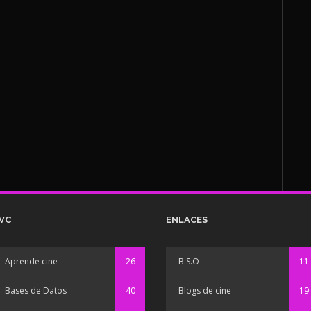
VC
ENLACES
Aprende cine
26
B.S.O
11
Bases de Datos
40
Blogs de cine
19