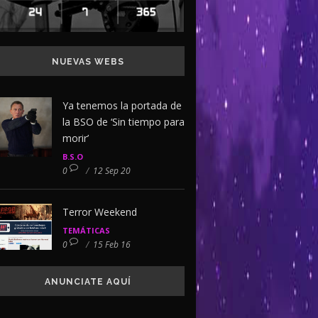
NUEVAS WEBS
Ya tenemos la portada de
la BSO de ‘Sin tiempo para
morir’
B.S.O
0
/
12 Sep 20
Terror Weekend
TEMÁTICAS
0
/
15 Feb 16
ANUNCIATE AQUÍ