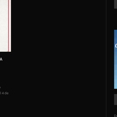
A
e
l 4 de
D