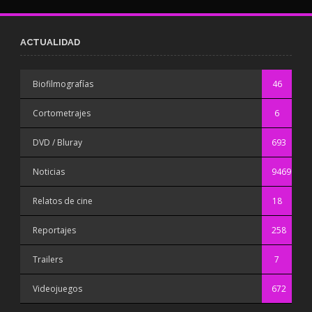
ACTUALIDAD
Biofilmografías
46
Cortometrajes
6
DVD / Bluray
693
Noticias
9469
Relatos de cine
18
Reportajes
258
Trailers
7
Videojuegos
672