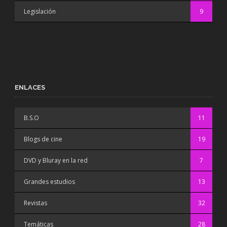
Legislación
9
ENLACES
B.S.O
11
Blogs de cine
19
DVD y Bluray en la red
7
Grandes estudios
13
Revistas
32
Temáticas
28