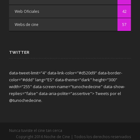
Web Oficiales
42
Webs de cine
57
TWITTER
data-tweet-limit="4" data-link-color="#d520d9" data-border-
color="#ddd" lang="ES" data-theme="dark"
height="300"
width="255" data-screen-name="tunochedecine" data-show-
replies="false" data-aria-polite="assertive"> Tweets por el
@tunochedecine.
Nunca tuviste el cine tan cerca
Copyright 2016 Noche de Cine | Todos los derechos reservados