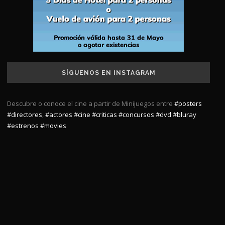
SÍGUENOS EN INSTAGRAM
Descubre o conoce el cine a partir de Minijuegos entre
#posters
#directores
,
#actores
#cine
#criticas
#concursos
#dvd
#bluray
#estrenos
#movies